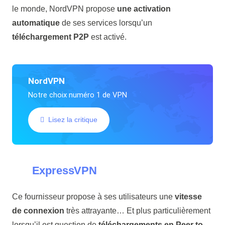
le monde, NordVPN propose
une activation
automatique
de ses services lorsqu’un
téléchargement P2P
est activé.
NordVPN
Notre choix numéro 1 de VPN
Lisez la critique
ExpressVPN
Ce fournisseur propose à ses utilisateurs une
vitesse
de connexion
très attrayante… Et plus particulièrement
lorsqu’il est question de
téléchargements en Peer to