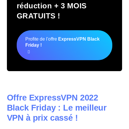
réduction + 3 MOIS
GRATUITS !
Profite de l'offre
ExpressVPN
Black
Friday
!
Offre ExpressVPN 2022
Black Friday : Le meilleur
VPN à prix cassé !