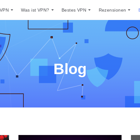
 VPN
Was ist VPN?
Bestes VPN
Rezensionen
Blog