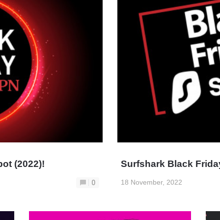
ot (2022)!
Surfshark Black Frida
18 November, 2022
0