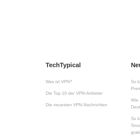
TechTypical
Ne
Was ist VPN?
So k
Pre
Die Top 10 der VPN-Anbieter
Wie 
Die neuesten VPN-Nachrichten
Deut
So k
Snoo
grat