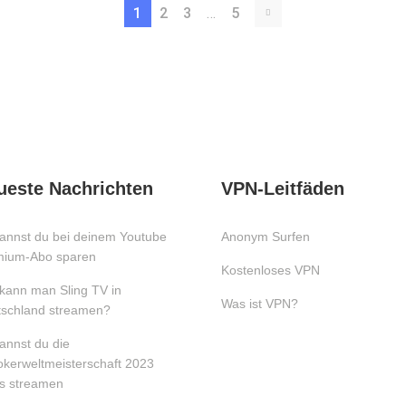
1
2
3
…
5
ueste Nachrichten
VPN-Leitfäden
annst du bei deinem Youtube
Anonym Surfen
mium-Abo sparen
Kostenloses VPN
kann man Sling TV in
Was ist VPN?
schland streamen?
annst du die
kerweltmeisterschaft 2023
is streamen