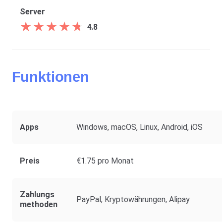
Server
★
★
★
★
★
★
★
★
★
★
4.8
Funktionen
Apps
Windows, macOS, Linux, Android, iOS
Preis
€1.75 pro Monat
Zahlungs
PayPal, Kryptowährungen, Alipay
Methoden