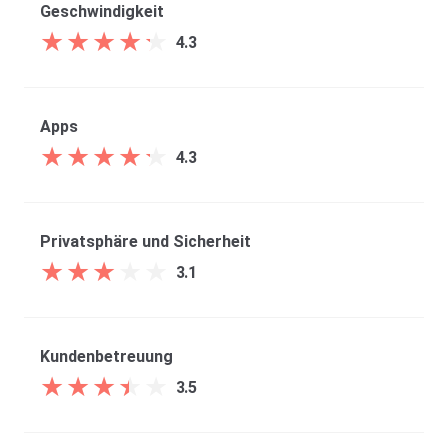
Geschwindigkeit
★
★
★
★
★
★
★
★
★
★
4.3
Apps
★
★
★
★
★
★
★
★
★
★
4.3
Privatsphäre und Sicherheit
★
★
★
★
★
★
★
★
★
★
3.1
Kundenbetreuung
★
★
★
★
★
★
★
★
★
★
3.5