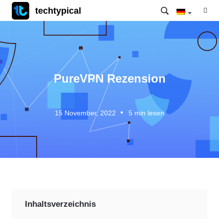
techtypical
PureVPN Rezension
15 November, 2022
5
min lesen
Inhaltsverzeichnis