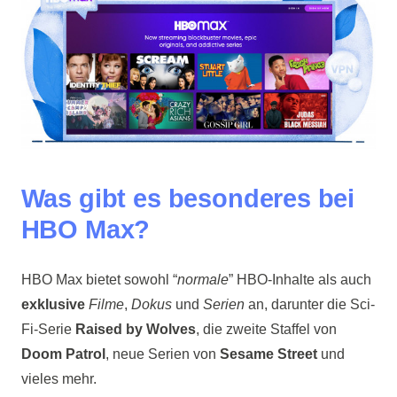
Was gibt es besonderes bei
HBO Max?
HBO Max bietet sowohl “
normale
” HBO-Inhalte als auch
exklusive
Filme
,
Dokus
und
Serien
an, darunter die Sci-
Fi-Serie
Raised by Wolves
, die zweite Staffel von
Doom Patrol
, neue Serien von
Sesame Street
und
vieles mehr.