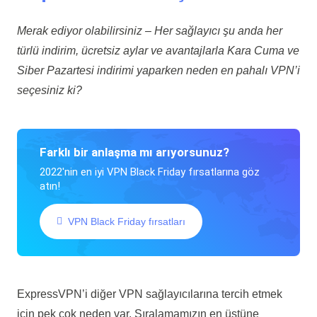
Merak ediyor olabilirsiniz – Her sağlayıcı şu anda her
türlü indirim, ücretsiz aylar ve avantajlarla Kara Cuma ve
Siber Pazartesi indirimi yaparken neden en pahalı VPN’i
seçesiniz ki?
Farklı bir anlaşma mı arıyorsunuz?
2022'nin en iyi VPN Black Friday fırsatlarına göz
atın!
VPN Black Friday fırsatları
ExpressVPN’i diğer VPN sağlayıcılarına tercih etmek
için pek çok neden var. Sıralamamızın en üstüne