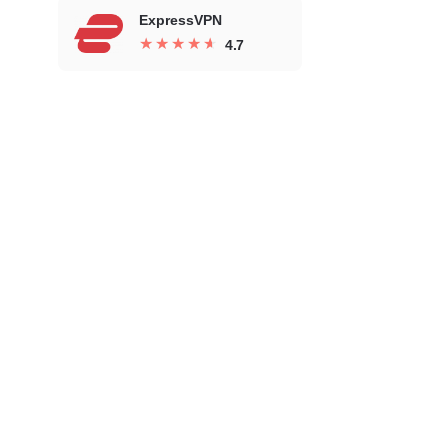
ExpressVPN
★
★
★
★
★
★
★
★
★
★
4.7