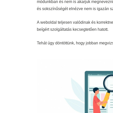
módunkban és nem is akarjuk megnevezni me
és sokszínűségét elnézve nem is igazán s
A weboldal teljesen valódinak és korrektn
beígért szolgáltatás kecsegtetően hatott.
Tehát úgy döntöttünk, hogy jobban megvizsg