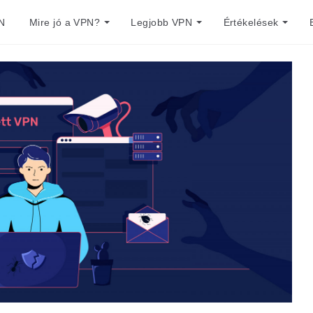
N
Mire jó a VPN?
Legjobb VPN
Értékelések