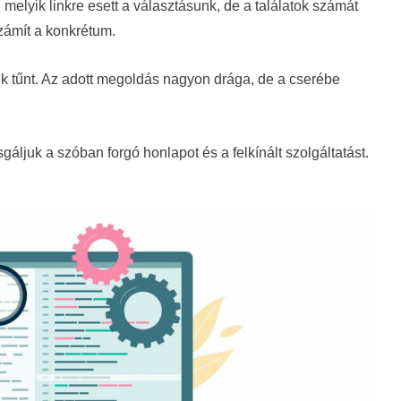
lyik linkre esett a választásunk, de a találatok számát
zámít a konkrétum.
ek tűnt. Az adott megoldás nagyon drága, de a cserébe
áljuk a szóban forgó honlapot és a felkínált szolgáltatást.