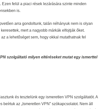
. Ezen felül a piaci rések lezárására szinte minden
ensekben is.
apvetően arra gondoltunk, talán néhányuk nem is olyan
keresettek, mert a nagyobb márkák elfojtják őket.
az a lehetőséget sem, hogy okkal mutathatnak fel
PN szolgáltató milyen eltéréseket mutat egy ismerttel
asztunk és tesztelünk egy ismeretlen VPN szolgáltatót. A
 beírtuk az „Ismeretlen VPN” szókapcsolatot. Nem áll