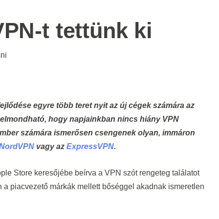
PN-t tettünk ki
ni
n elmondható, hogy napjainkban nincs hiány VPN
b ember számára ismerősen csengenek olyan, immáron
NordVPN
vagy az
ExpressVPN
.
le Store keresőjébe beírva a VPN szót rengeteg találatot
n a piacvezető márkák mellett bőséggel akadnak ismeretlen