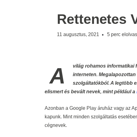
Rettenetes V
11 augusztus, 2021
5
perc elolvas
A világ rohamos informatikai fejlődése egyre több teret nyit az új cégek számára az
interneten. Megalapozotta
szolgáltatókból. A legtöb
elismert és bevált nevek, mint például a
Azonban a Google Play áruház vagy az App
kapunk. Mint minden szolgáltatás esetébe
cégnevek.