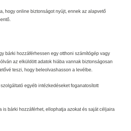
ja, hogy online biztonságot nyújt, ennek az alapvető
entő.
hogy bárki hozzáférhessen egy otthoni számítógép vagy
szólván az elküldött adatok hiába vannak biztonságosan
hetővé teszi, hogy beleolvashasson a levélbe.
szolgáltató egyéb intézkedéseket foganatosított
s bárki hozzáférhet, ellophatja azokat és saját céljaira