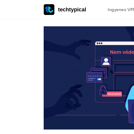
techtypical
Ingyenes VP