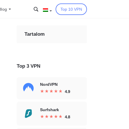
Blog
Top 10 VPN
Tartalom
Top 3 VPN
NordVPN
★
★
★
★
★
★
★
★
★
★
4.9
Surfshark
★
★
★
★
★
★
★
★
★
★
4.8