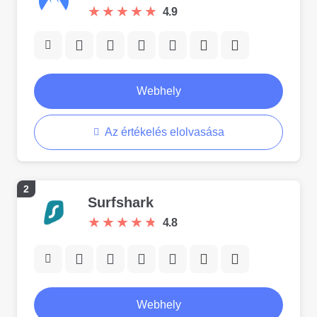
★
★
★
★
★
★
★
★
★
★
4.9
Webhely
Az értékelés elolvasása
2
Surfshark
★
★
★
★
★
★
★
★
★
★
4.8
Webhely