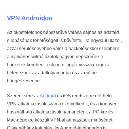
VPN Androidon
Az okostelefonok népszerűvé válása sajnos az adataid
ellopásának lehetőségeit is bővítette. Ha egyedül utazol,
azzal sérülékenyebbé válsz a hackelésekkel szemben:
a nyilvános wifihálózatok nagyon népszerűek a
hackerek körében, akik nem fogják vissza magukat:
belenéznek az adatfolyamodba és az online
böngészésedbe.
Szerencsére az
Android
és iOS rendszerre elérhető
VPN-alkalmazások száma is emelkedik, és a könnyen
használható alkalmazások hamar elérik a PC-kre és
Mac-gépekre készült VPN-alkalmazások minőségét.
Csak néhány kattintás, és Android-telefonodon is