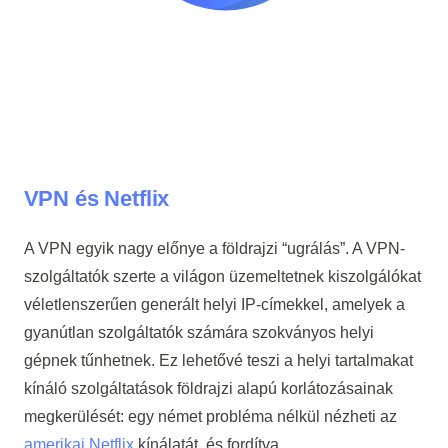
VPN és Netflix
A VPN egyik nagy előnye a földrajzi “ugrálás”. A VPN-
szolgáltatók szerte a világon üzemeltetnek kiszolgálókat
véletlenszerűen generált helyi IP-címekkel, amelyek a
gyanútlan szolgáltatók számára szokványos helyi
gépnek tűnhetnek. Ez lehetővé teszi a helyi tartalmakat
kínáló szolgáltatások földrajzi alapú korlátozásainak
megkerülését: egy német probléma nélkül nézheti az
amerikai Netflix
kínálatát, és fordítva.