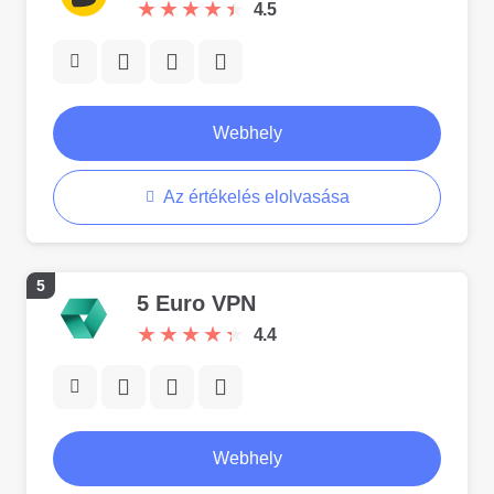
★
★
★
★
★
★
★
★
★
★
4.5
Webhely
Az értékelés elolvasása
5
5 Euro VPN
★
★
★
★
★
★
★
★
★
★
4.4
Webhely