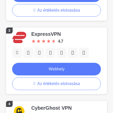
Az értékelés elolvasása
3
ExpressVPN
★
★
★
★
★
★
★
★
★
★
4.7
Webhely
Az értékelés elolvasása
4
CyberGhost VPN