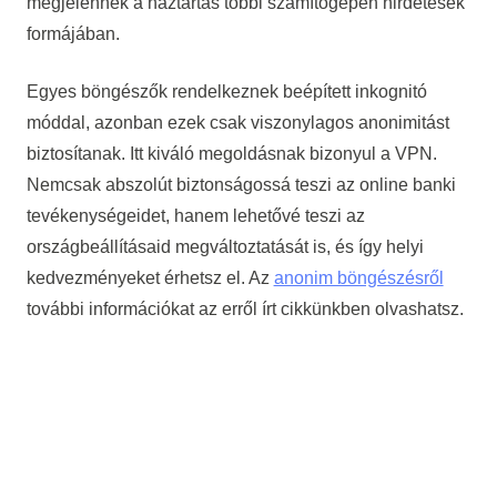
megjelennek a háztartás többi számítógépén hirdetések
formájában.
Egyes böngészők rendelkeznek beépített inkognitó
móddal, azonban ezek csak viszonylagos anonimitást
biztosítanak. Itt kiváló megoldásnak bizonyul a VPN.
Nemcsak abszolút biztonságossá teszi az online banki
tevékenységeidet, hanem lehetővé teszi az
országbeállításaid megváltoztatását is, és így helyi
kedvezményeket érhetsz el. Az
anonim böngészésről
további információkat az erről írt cikkünkben olvashatsz.