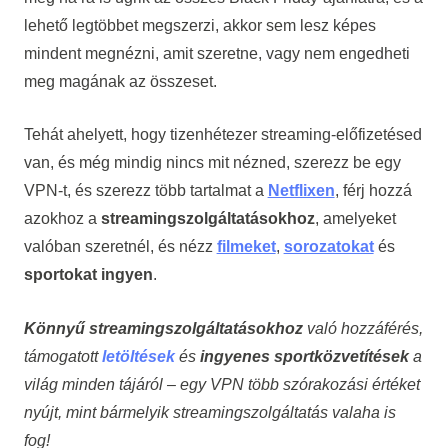
lehető legtöbbet megszerzi, akkor sem lesz képes
mindent megnézni, amit szeretne, vagy nem engedheti
meg magának az összeset.
Tehát ahelyett, hogy tizenhétezer streaming-előfizetésed
van, és még mindig nincs mit nézned, szerezz be egy
VPN-t, és szerezz több tartalmat a
Netflixen
, férj hozzá
azokhoz a
streamingszolgáltatásokhoz
, amelyeket
valóban szeretnél, és nézz
filmeket
,
sorozatokat
és
sportokat ingyen
.
Könnyű streamingszolgáltatásokhoz
való hozzáférés,
támogatott
letöltések
és
ingyenes sportközvetítések
a
világ minden tájáról – egy VPN több szórakozási értéket
nyújt, mint bármelyik streamingszolgáltatás valaha is
fog!