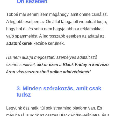
Ön kezében
Többé már semmi sem magánügy, amit online csinálsz.
A legjobb esetben az Ön által látogatott weboldal tudja,
hogy hol él, és soha nem hagyja abba a reklámokkal
való spammelést. A legrosszabb esetben az adatai az
adatbrókerek
kezébe kerülnek.
Ha nem akarja megosztani személyes adatait szó
szerint senkivel,
akkor ezen a Black Friday-n kedvező
áron visszaszerezheti online adatvédelmét!
3. Minden szórakozás, amit csak
tudsz
Legyünk őszinték, túl sok streaming platform van. És
még ha rá is ugrik az összes Black Friday-ajánlatra, és a