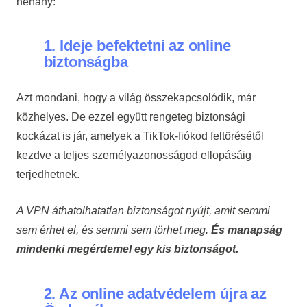
néhány:
1. Ideje befektetni az online
biztonságba
Azt mondani, hogy a világ összekapcsolódik, már
közhelyes. De ezzel együtt rengeteg biztonsági
kockázat is jár, amelyek a TikTok-fiókod feltörésétől
kezdve a teljes személyazonosságod ellopásáig
terjedhetnek.
A VPN áthatolhatatlan biztonságot nyújt, amit semmi
sem érhet el, és semmi sem törhet meg.
És manapság
mindenki megérdemel egy kis biztonságot.
2. Az online adatvédelem újra az