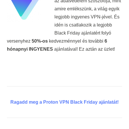
az adatvédelem szószólója, mint
amire emlékszünk, a világ egyik
legjobb ingyenes VPN-jével. És
idén is csatlakozik a legjobb
Black Friday ajánlatért folyó
versenyhez
50%-os
kedvezménnyel és további
6
hónapnyi INGYENES
ajánlatával! Ez aztán az üzlet!
Ragadd meg a Proton VPN Black Friday ajánlatát!