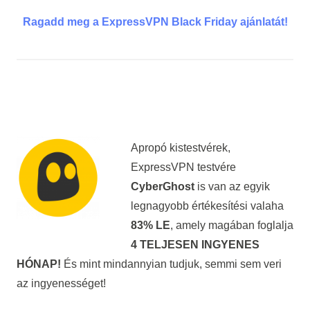
Ragadd meg a ExpressVPN Black Friday ajánlatát!
Apropó kistestvérek,
ExpressVPN testvére
CyberGhost
is van az egyik
legnagyobb értékesítési valaha
83% LE
, amely magában foglalja
4 TELJESEN INGYENES
HÓNAP!
És mint mindannyian tudjuk, semmi sem veri
az ingyenességet!