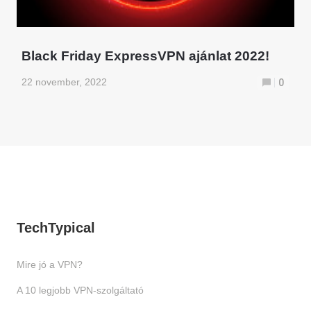
Black Friday ExpressVPN ajánlat 2022!
22 november, 2022
0
TechTypical
Mire jó a VPN?
A 10 legjobb VPN-szolgáltató