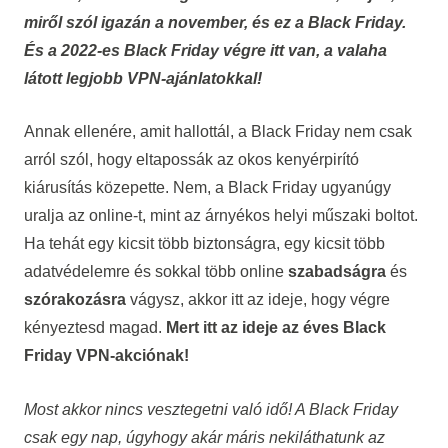
miről szól igazán a november, és ez a Black Friday.
És a 2022-es Black Friday végre itt van, a valaha
látott legjobb VPN-ajánlatokkal!
Annak ellenére, amit hallottál, a Black Friday nem csak
arról szól, hogy eltapossák az okos kenyérpirító
kiárusítás közepette. Nem, a Black Friday ugyanúgy
uralja az online-t, mint az árnyékos helyi műszaki boltot.
Ha tehát egy kicsit több biztonságra, egy kicsit több
adatvédelemre és sokkal több online
szabadságra
és
szórakozásra
vágysz, akkor itt az ideje, hogy végre
kényeztesd magad.
Mert itt az ideje az éves Black
Friday VPN-akciónak!
Most akkor nincs vesztegetni való idő! A Black Friday
csak egy nap, úgyhogy akár máris nekiláthatunk az