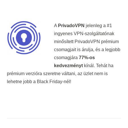
A
PrivadoVPN
jelenleg a #1
ingyenes VPN-szolgáltatónak
minősített PrivadoVPN prémium
csomagjait is árulja, és a legjobb
csomagjára
77%-os
kedvezményt
kínál. Tehát ha
prémium verzióra szeretne váltani, az üzlet nem is
lehetne jobb a Black Friday-nél!