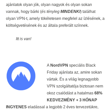
ajánlatok olyan jók, olyan nagyok és olyan sokan
vannak, hogy bárki (
és tényleg
MINDENKI
) találhat
olyan VPN-t, amely tökéletesen megfelel az ízlésének, a
költségvetésének és az általa preferált színnek.
Itt is van!
A
NordVPN
speciális Black
Friday ajánlata az, amire sokan
vártak. És a világ legnagyobb
VPN szolgáltatója biztosan nem
okoz csalódást a hatalmas
68%
KEDVEZMÉNY + 3 HÓNAP
INGYENES
eladással a legjobb 2 éves tervezetükre,