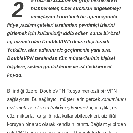
29 Haziran 2021’de
bir grup uluslararası
mahkemeler, siber suçluları engellemeyi
amaçlayan koordineli bir operasyonda,
fidye yazılımı çeteleri tarafından çevrimiçi izlerini
gizlemek için kullanıldığı iddia edilen sanal bir özel
ağ hizmeti olan
DoubleVPN’i
devre dışı bıraktı.
Yetkililer, alan adlarını ele geçirmenin yanı sıra,
DoubleVPN tarafından tüm müşterilerinin
kişisel
bilgilere
,
sistem günlüklerine
ve
istatistiklere
el
koydu.
Bilindiği üzere, DoubleVPN Rusya merkezli bir VPN
sağlayıcısı. Bu sağlayıcı, müşterilerin gerçek
konumlarını
gizlemek
ve
internet trafiğini şifrelemek
için aylık çok
cüzi miktarlar karşılığında kullanabilecekleri, gizliliği
koruyan bir araç olarak kendisini tanıttı. Bağlantıyı birden
çok VPN sunucusu üzerinden aktararak tekli, çiftli ve