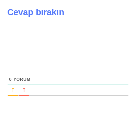
Cevap bırakın
0
YORUM