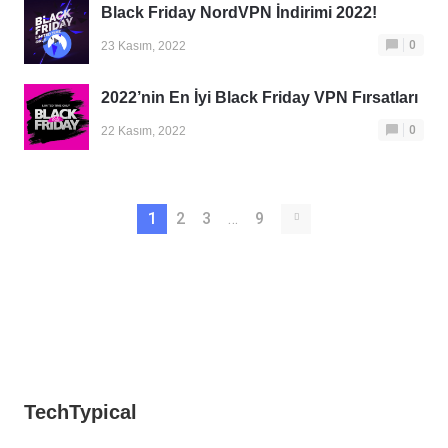
Black Friday NordVPN İndirimi 2022!
0
23 Kasım, 2022
2022’nin En İyi Black Friday VPN Fırsatları
0
22 Kasım, 2022
1
2
3
…
9
TechTypical