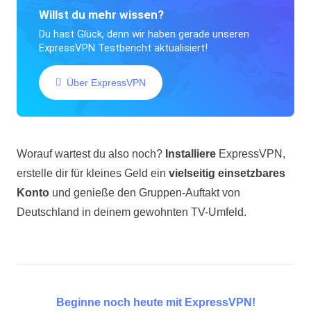
Willst du mehr wissen?
Du hast Glück, denn wir haben gerade unseren
ExpressVPN Testbericht aktualisiert!
Über ExpressVPN
Worauf wartest du also noch?
Installiere
ExpressVPN,
erstelle dir für kleines Geld ein
vielseitig einsetzbares
Konto
und genieße den Gruppen-Auftakt von
Deutschland in deinem gewohnten TV-Umfeld.
Beginne noch heute mit ExpressVPN!