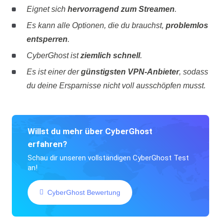
Eignet sich
hervorragend zum Streamen
.
Es kann alle Optionen, die du brauchst,
problemlos
entsperren
.
CyberGhost ist
ziemlich schnell
.
Es ist einer der
günstigsten VPN-Anbieter
, sodass
du deine Ersparnisse nicht voll ausschöpfen musst.
Willst du mehr über CyberGhost
erfahren?
Schau dir unseren vollständigen CyberGhost Test
an!
CyberGhost Bewertung