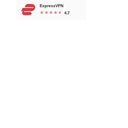
ExpressVPN
★
★
★
★
★
★
★
★
★
★
4.7