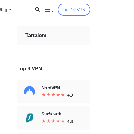
Blog
Top 10 VPN
Tartalom
Top 3 VPN
NordVPN
★
★
★
★
★
★
★
★
★
★
4.9
Surfshark
★
★
★
★
★
★
★
★
★
★
4.8