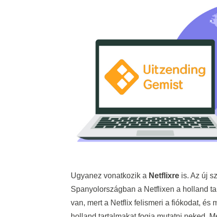
Ugyanez vonatkozik a
Netflixre
is. Az új 
Spanyolországban a Netflixen a holland tart
van, mert a Netflix felismeri a fiókodat, és m
holland tartalmakat fogja mutatni neked. Mé