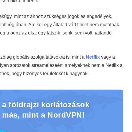
esen okkal történik.
sakúgy, mint az ahhoz szükséges jogok és engedélyek,
ott régióban. Amikor egy általad várt filmet nem mutatnak
g a pénz az oka: úgy látszik, senki sem volt hajlandó
ólag globális szolgáltatásokra is, mint a
Netflix
vagy a
z olyan sorozatok streameléséért, amelyeknek nem a Netflix a
tnek, hogy bizonyos területeket kihagynak.
a földrajzi korlátozások
 más, mint a NordVPN!