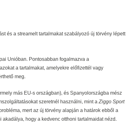
ást és a streamelt tartalmakat szabályozó új törvény lépett
ópai Unióban. Pontosabban fogalmazva a
zokat a tartalmakat, amelyekre előfizettél vagy
érthető meg.
ármely más EU-s országban), és Spanyolországba mész
amszolgáltatásokat szeretnél használni, mint a
Ziggo Sport
probléma, mert az új törvény alapján a határok ebből a
kadálya, hogy a kedvenc otthoni tartalmaidat nézd.