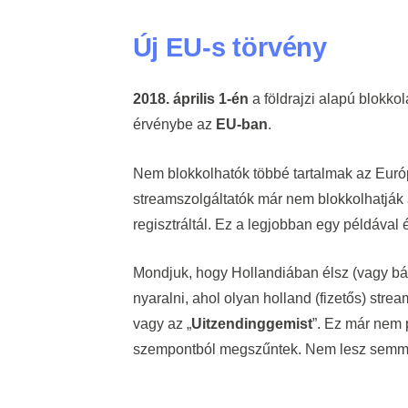
Új EU-s törvény
2018. április 1-én
a földrajzi alapú blokkol
érvénybe az
EU-ban
.
Nem blokkolhatók többé tartalmak az Eur
streamszolgáltatók már nem blokkolhatják a
regisztráltál. Ez a legjobban egy példával 
Mondjuk, hogy Hollandiában élsz (vagy b
nyaralni, ahol olyan holland (fizetős) stre
vagy az „
Uitzendinggemist
”. Ez már nem 
szempontból megszűntek. Nem lesz semmi a