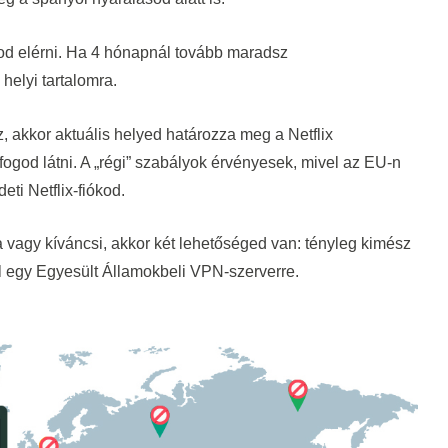
god elérni. Ha 4 hónapnál tovább maradsz
helyi tartalomra.
 akkor aktuális helyed határozza meg a Netflix
fogod látni. A „régi” szabályok érvényesek, mivel az EU-n
eti Netflix-fiókod.
ra vagy kíváncsi, akkor két lehetőséged van: tényleg kimész
l egy Egyesült Államokbeli VPN-szerverre.