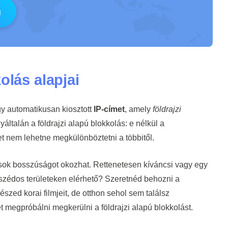
olás alapjai
gy automatikusan kiosztott
IP-címet
, amely
földrajzi
yáltalán a földrajzi alapú blokkolás: e nélkül a
t nem lehetne megkülönböztetni a többitől.
 sok bosszúságot okozhat. Rettenetesen kíváncsi vagy egy
szédos területeken elérhető? Szeretnéd behozni a
zed korai filmjeit, de otthon sehol sem találsz
 megpróbálni megkerülni a földrajzi alapú blokkolást.