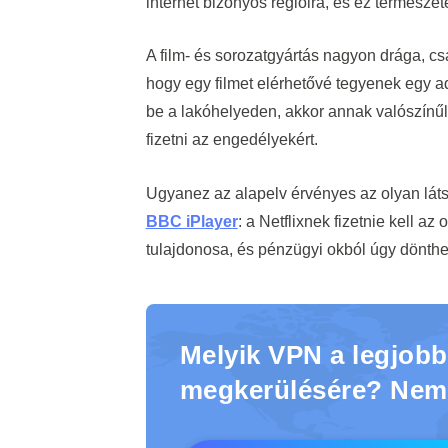
internet bizonyos régióira, és ez természet
A film- és sorozatgyártás nagyon drága, c
hogy egy filmet elérhetővé tegyenek egy ad
be a lakóhelyeden, akkor annak valószínűle
fizetni az engedélyekért.
Ugyanez az alapelv érvényes az olyan látsz
BBC iPlayer
: a Netflixnek fizetnie kell a
tulajdonosa, és pénzügyi okból úgy dönthe
Melyik VPN a legjobb 
megkerülésére? Nem