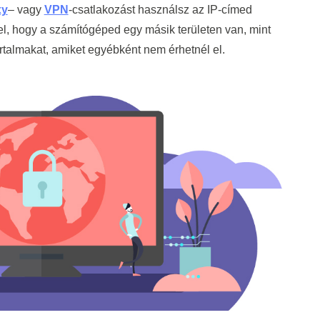
xy
– vagy
VPN
-csatlakozást használsz az IP-címed
el, hogy a számítógéped egy másik területen van, mint
rtalmakat, amiket egyébként nem érhetnél el.