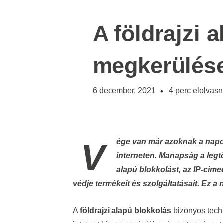
A földrajzi 
megkerülés
6 december, 2021
4
perc elolvasn
Vége van már azoknak a napoknak, amikor „minden” szabadon elérhető volt az
interneten. Manapság a legt
alapú blokkolást, az IP-címed
védje termékeit és szolgáltatásait. Ez a
A
földrajzi alapú blokkolás
bizonyos techn