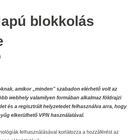
alapú blokkolás
e
i
öbb webhely valamilyen formában alkalmaz földrajzi
et és a regisztrált helyzetedet felhasználva arra, hogy
 nyűg elkerülhető VPN használatával.
ológiák felhasználásával korlátozza a hozzáférést az