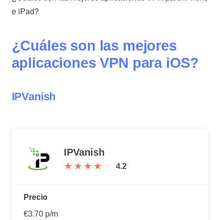
e iPad?
¿Cuáles son las mejores
aplicaciones VPN para iOS?
IPVanish
IPVanish
★
★
★
★
★
★
★
★
★
★
4.2
Precio
€3.70 p/m