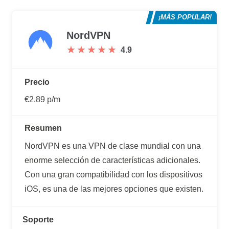
¡MÁS POPULAR!
NordVPN
★
★
★
★
★
★
★
★
★
★
4.9
Precio
€2.89 p/m
Resumen
NordVPN es una VPN de clase mundial con una
enorme selección de características adicionales.
Con una gran compatibilidad con los dispositivos
iOS, es una de las mejores opciones que existen.
Soporte