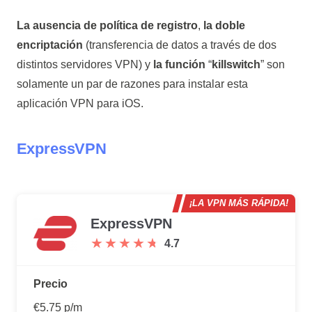
La ausencia de política de registro
,
la doble
encriptación
(transferencia de datos a través de dos
distintos servidores VPN) y
la función
“
killswitch
” son
solamente un par de razones para instalar esta
aplicación VPN para iOS.
ExpressVPN
¡LA VPN MÁS RÁPIDA!
ExpressVPN
★
★
★
★
★
★
★
★
★
★
4.7
Precio
€5.75 p/m