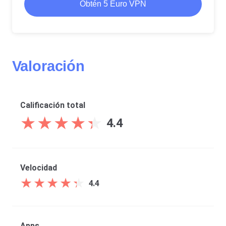
Obtén 5 Euro VPN
Valoración
Calificación total
★
★
★
★
★
★
★
★
★
★
4.4
Velocidad
★
★
★
★
★
★
★
★
★
★
4.4
Apps