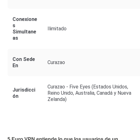
Conexione
S
Ilimitado
Simultane
As
Con Sede
Curazao
En
Curazao - Five Eyes (Estados Unidos,
Jurisdicci
Reino Unido, Australia, Canadá y Nueva
Ón
Zelanda)
5 Euro VPN entiende lo que los usuarios de un