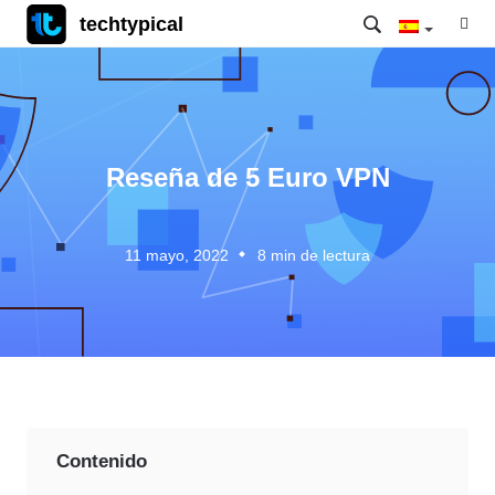
techtypical
Reseña de 5 Euro VPN
11 mayo, 2022
8
min de lectura
Contenido