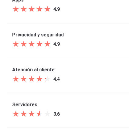
★
★
★
★
★
★
★
★
★
★
4.9
Privacidad y seguridad
★
★
★
★
★
★
★
★
★
★
4.9
Atención al cliente
★
★
★
★
★
★
★
★
★
★
4.4
Servidores
★
★
★
★
★
★
★
★
★
★
3.6