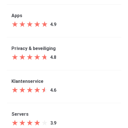
Apps
★
★
★
★
★
★
★
★
★
★
4.9
Privacy & beveiliging
★
★
★
★
★
★
★
★
★
★
4.8
Klantenservice
★
★
★
★
★
★
★
★
★
★
4.6
Servers
★
★
★
★
★
★
★
★
★
★
3.9