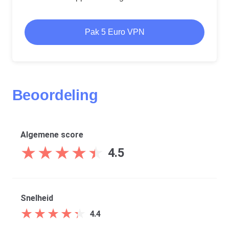
Pak 5 Euro VPN
Beoordeling
Algemene score
★
★
★
★
★
★
★
★
★
★
4.5
Snelheid
★
★
★
★
★
★
★
★
★
★
4.4