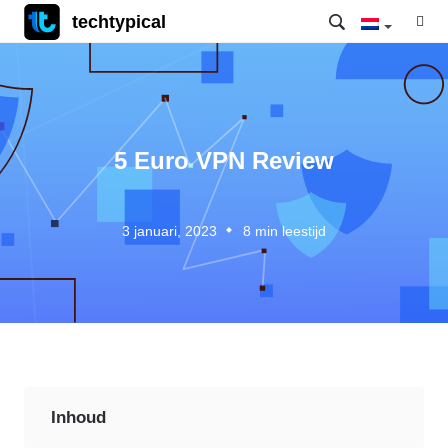
techtypical
5 Euro VPN Review
3 januari, 2023
8
min leestijd
Inhoud