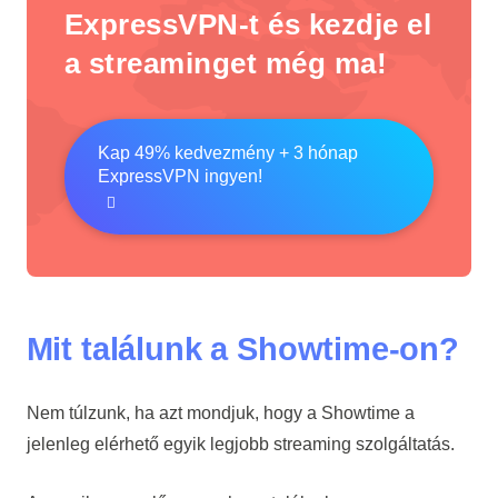
ExpressVPN-t és kezdje el
a streaminget még ma!
Kap 49% kedvezmény + 3 hónap
ExpressVPN ingyen!
Mit találunk a Showtime-on?
Nem túlzunk, ha azt mondjuk, hogy a Showtime a
jelenleg elérhető egyik legjobb streaming szolgáltatás.