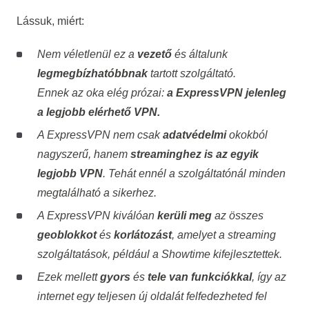
Lássuk, miért:
Nem véletlenül ez a
vezető
és általunk
legmegbízhatóbbnak
tartott szolgáltató.
Ennek az oka elég prózai:
a ExpressVPN jelenleg
a legjobb elérhető VPN.
A ExpressVPN nem csak
adatvédelmi
okokból
nagyszerű, hanem
streaminghez is az egyik
legjobb VPN
. Tehát ennél a szolgáltatónál minden
megtalálható a sikerhez.
A ExpressVPN kiválóan
kerüli meg
az összes
geoblokkot
és
korlátozást
, amelyet a streaming
szolgáltatások, például a Showtime kifejlesztettek.
Ezek mellett
gyors
és
tele van funkciókkal
, így az
internet egy teljesen új oldalát felfedezheted fel