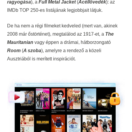
ragyogása
), a
Full Metal Jacket
(
Acéllövedék
): az
IMDb TOP 250-es listájának legjobbjait látjuk.
De ha nem a régi filmeket kedveled (mert van, akinek
2008 már őstörténet), megtalálod az 1917-et, a
The
Mauritanian
vagy éppen a drámai, hátborzongató
Room
(
A szoba
), amelyre a rendező a közeli
Ausztriából is merített inspirációt.