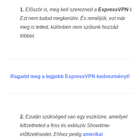
1.
Először is, meg kell szerezned a
ExpressVPN
-t.
Ezt nem tudod megkerülni. És reméljük, ezt már
meg is tetted, különben nem szólunk hozzád
többet.
Ragadd meg a legjobb ExpressVPN kedvezményt!
2.
Ezután szükséged van egy eszközre, amellyel
kifizetheted a friss és exkluzív Showtime-
előfizetésedet. Ehhez pedig
amerikai