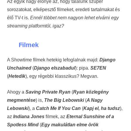
Az egyik nagy előnye az, hogy találunk szuper
sorozatokat, elképesztő filmeket, eredeti tartalmakat és
élő TV-t is.
Ennél többet nem nagyon lehet elvárni egy
streaming platformtól, igaz?
Filmek
A Showtime filmek hetekig lefoglalnak majd:
Django
Unchained
(
Django elszabadul
): pipa.
SE7EN
(
Hetedik
), egy régebbi klasszikus? Megvan.
Ahogy a
Saving Private Ryan
(
Ryan közlegény
megmentése
) is,
The Big Lebowski
(
A Nagy
Lebowski
), a
Catch Me If You Can
(
Kapj el, ha tudsz
),
az
Indiana Jones
filmek, az
Eternal Sunshine of a
Spotless Mind
(
Egy makulátlan elme örök