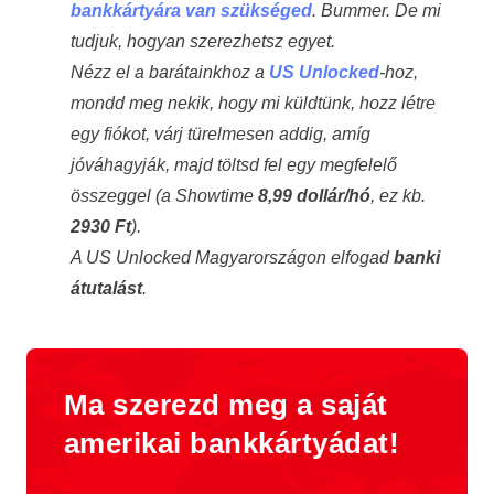
bankkártyára van szükséged
. Bummer. De mi
tudjuk, hogyan szerezhetsz egyet.
Nézz el a barátainkhoz a
US Unlocked
-hoz,
mondd meg nekik, hogy mi küldtünk, hozz létre
egy fiókot, várj türelmesen addig, amíg
jóváhagyják, majd töltsd fel egy megfelelő
összeggel (a Showtime
8,99 dollár/hó
, ez kb.
2930 Ft
).
A US Unlocked Magyarországon elfogad
banki
átutalást
.
Ma szerezd meg a saját
amerikai bankkártyádat!