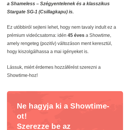
a Shameless – Szégyentelenek és a klasszikus
Stargate SG-1 (Csillagkapu) is.
Ez utóbbiról sejteni lehet, hogy nem tavaly indult ez a
prémium videócsatorna: idén
45 éves
a Showtime,
amely rengeteg (pozitív) változáson ment keresztül,
hogy kiszolgálhassa a mai igényeket is.
Lássuk, miért érdemes hozzáférést szerezni a
Showtime-hoz!
Ne hagyja ki a Showtime-
ot!
Szerezze be az