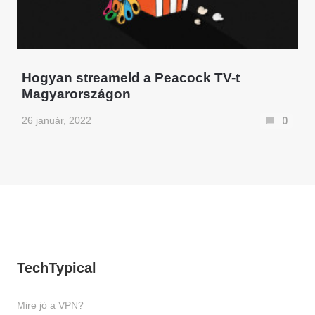
Hogyan streameld a Peacock TV-t
Magyarországon
26 január, 2022
0
TechTypical
Mire jó a VPN?