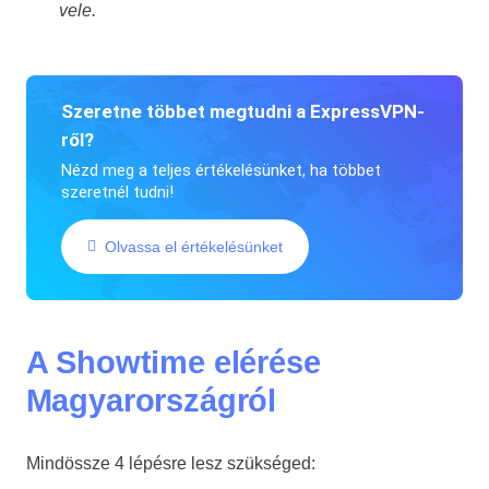
vele.
Szeretne többet megtudni a ExpressVPN-
ről?
Nézd meg a teljes értékelésünket, ha többet
szeretnél tudni!
Olvassa el értékelésünket
A Showtime elérése
Magyarországról
Mindössze 4 lépésre lesz szükséged: