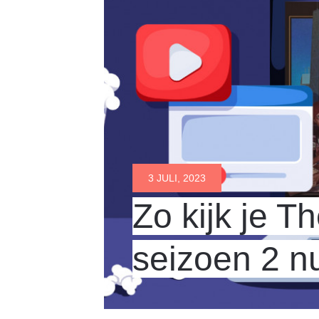
3 JULI, 2023
Zo kijk je T
seizoen 2 n