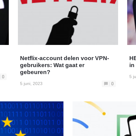
Netflix-account delen voor VPN-
HB
gebruikers: Wat gaat er
in
gebeuren?
5 j
0
5 juni, 2023
0