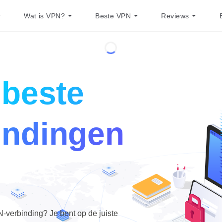
Wat is VPN?
Beste VPN
Reviews
0
beste
indingen
N-verbinding? Je bent op de juiste