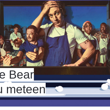
he Bear
u meteen