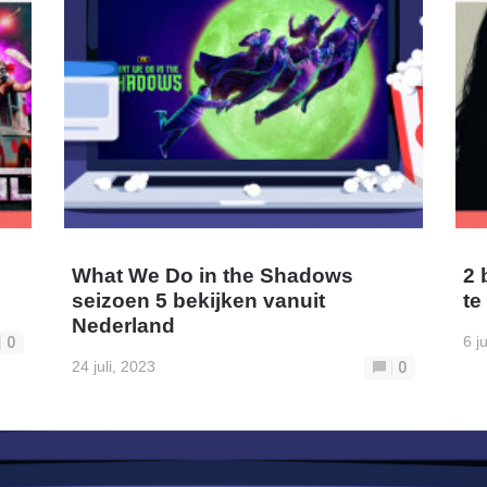
What We Do in the Shadows
2 
seizoen 5 bekijken vanuit
te
Nederland
6 j
0
24 juli, 2023
0