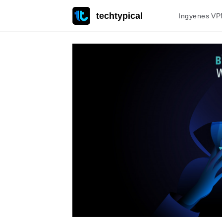
techtypical
Ingyenes VP