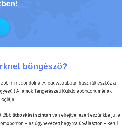
tben!
arknet böngésző?
nyebb, mint gondolná. A leggyakrabban használt eszköz a
gyesült Államok Tengerészeti Kutatólaboratóriumának
ológiája.
t több
titkosítási szinten
van elrejtve, ezért eszünkbe jut a
somóponton – az úgynevezett hagyma útválasztón – kerül