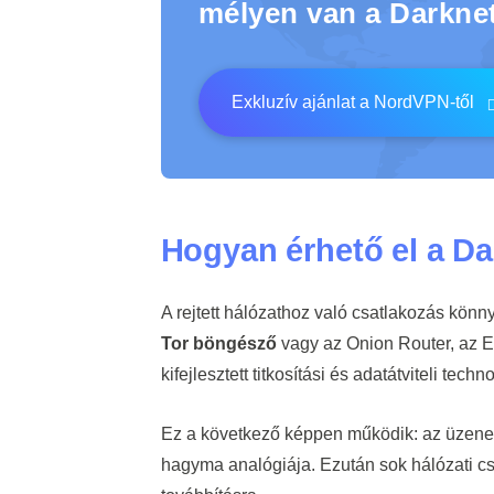
mélyen van a Darkne
Exkluzív ajánlat a NordVPN-től
Hogyan érhető el a D
A rejtett hálózathoz való csatlakozás kön
Tor böngésző
vagy az Onion Router, az E
kifejlesztett titkosítási és adatátviteli techn
Ez a következő képpen működik: az üzene
hagyma analógiája. Ezután sok hálózati c