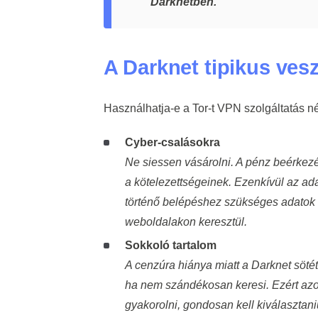
Darknetben.
A Darknet tipikus vesz
Használhatja-e a Tor-t VPN szolgáltatás né
Cyber-csalásokra
Ne siessen vásárolni. A pénz beérkezé
a kötelezettségeinek. Ezenkívül az adat
történő belépéshez szükséges adatok é
weboldalakon keresztül.
Sokkoló tartalom
A cenzúra hiánya miatt a Darknet söté
ha nem szándékosan keresi. Ezért az
gyakorolni, gondosan kell kiválasztan