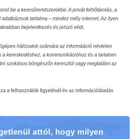
erül be a keresőrendszerekbe. A privát felhőtárolás, a
át adatbázisok tartalma – mindez mély internet. Az ilyen
akrabban bejelentkezés és jelszó védi.
ógépes hálózatok számára az informááció névtelen
k a kereskedéshez, a kommunikációhoz és a tartalom
tni szokásos böngészőn keresztül vagy megtalálni az
zza a felhasználók figyelését és az információátadás
getlenül attól, hogy milyen