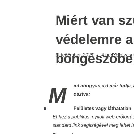
Miért van s
védelemre a
böngészőbe
9 december, 2021
4
perc elolvasn
Mint ahogyan azt már tudja, a globális hálózat feltételesen három szintre van
osztva:
Felületes vagy láthatatlan
Ehhez a publikus, nyitott web-erőforr
standard link segítségével meg lehet l