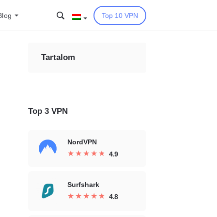
Blog
Top 10 VPN
Tartalom
Top 3 VPN
NordVPN
★
★
★
★
★
★
★
★
★
★
4.9
Surfshark
★
★
★
★
★
★
★
★
★
★
4.8