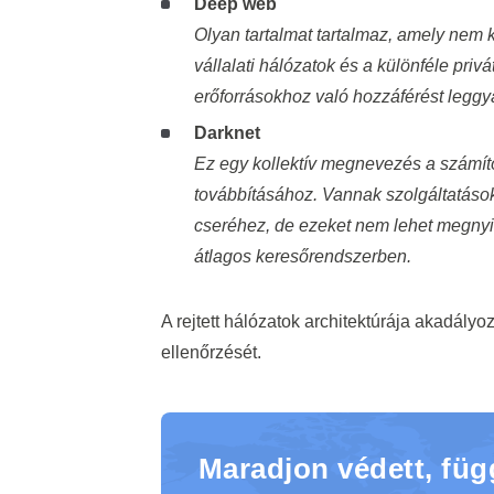
Deep web
Olyan tartalmat tartalmaz, amely nem k
vállalati hálózatok és a különféle priv
erőforrásokhoz való hozzáférést leggy
Darknet
Ez egy kollektív megnevezés a számít
továbbításához. Vannak szolgáltatáso
cseréhez, de ezeket nem lehet megnyi
átlagos keresőrendszerben.
A rejtett hálózatok architektúrája akadályo
ellenőrzését.
Maradjon védett, füg