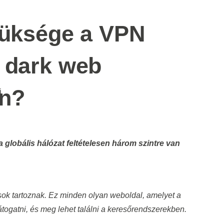
züksége a VPN
 dark web
n?
i
ások tartoznak. Ez minden olyan weboldal, amelyet a
átogatni, és meg lehet találni a keresőrendszerekben.