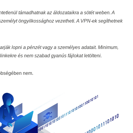
tetlenül támadhatnak az áldozataikra a sötét weben. A
 személyt öngyilkossághoz vezetheti. A VPN-ek segíthetnek
karják lopni a pénzét vagy a személyes adatait. Minimum,
linkekre és nem szabad gyanús fájlokat letölteni.
öbbségében nem.