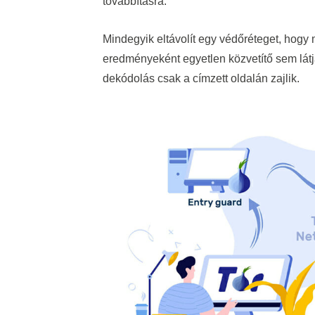
továbbításra.
Mindegyik eltávolít egy védőréteget, hog
eredményeként egyetlen közvetítő sem látja 
dekódolás csak a címzett oldalán zajlik.