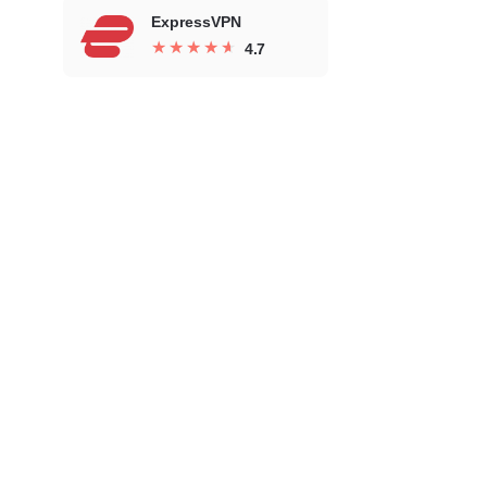
ExpressVPN
★
★
★
★
★
★
★
★
★
★
4.7