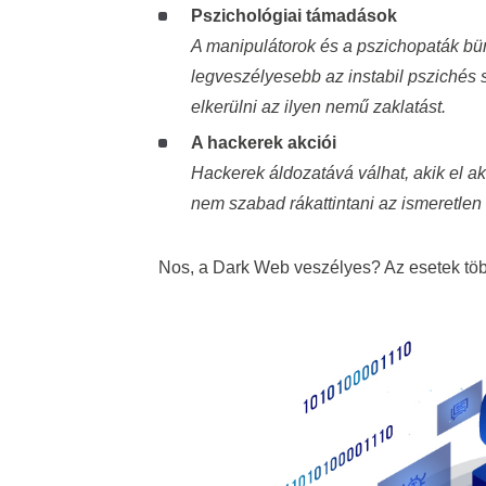
Pszichológiai támadások
A manipulátorok és a pszichopaták bün
legveszélyesebb az instabil pszichés
elkerülni az ilyen nemű zaklatást.
A hackerek akciói
Hackerek áldozatává válhat, akik el a
nem szabad rákattintani az ismeretlen 
Nos, a Dark Web veszélyes? Az esetek t