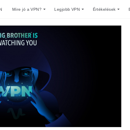
N
Mire jó a VPN?
Legjobb VPN
Értékelések