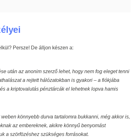
élyei
lkül? Persze! De álljon készen a:
se után az anonim szerző lehet, hogy nem fog eleget tenni
halászat a rejtett hálózatokban is gyakori – a fiókjába
s a kriptovalutás pénztárcák el lehetnek lopva hamis
t weben könnyebb durva tartalomra bukkanni, még akkor is,
oknak az embereknek, akikre könnyű benyomást
iuk a szörfözéshez szükséges forrásokat.