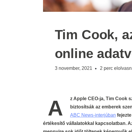
Tim Cook, a
online adat
3 november, 2021
2
perc elolvasn
Az Apple CEO-ja, Tim Cook szerint sürgősen szükség lenne arra, hogy a kormányok
biztosítsák az emberek sze
ABC News-interjúban
fejezte
értékesítő vállalatokkal kapcsolatban. 
mennyire sok időt töltenek képernyők el