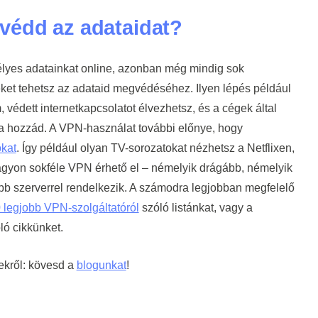
védd az adataidat?
élyes adatainkat online, azonban még mindig sok
eket tehetsz az adataid megvédéséhez. Ilyen lépés például
édett internetkapcsolatot élvezhetsz, és a cégek által
za hozzád. A VPN-használat további előnye, hogy
okat
. Így például olyan TV-sorozatokat nézhetsz a Netflixen,
agyon sokféle VPN érhető el – némelyik drágább, némelyik
bb szerverrel rendelkezik. A számodra legjobban megfelelő
 legjobb VPN-szolgáltatóról
szóló listánkat, vagy a
ó cikkünket.
ekről: kövesd a
blogunkat
!