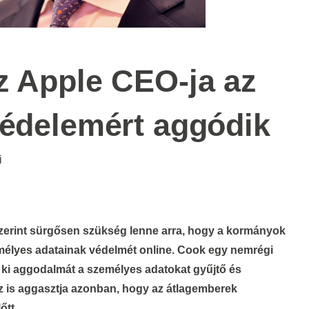
z Apple CEO-ja az
védelemért aggódik
i
mélyes adatainak védelmét online. Cook egy nemrégi
 ki aggodalmát a személyes adatokat gyűjtő és
Az is aggasztja azonban, hogy az átlagemberek
őtt.