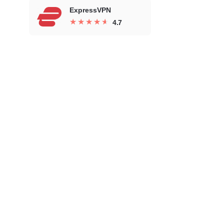
ExpressVPN
★
★
★
★
★
★
★
★
★
★
4.7