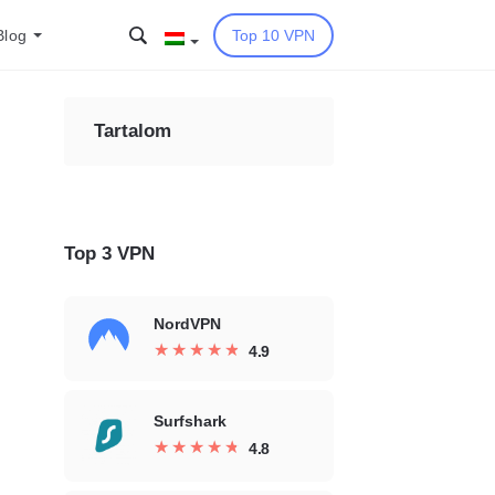
Blog
Top 10 VPN
Tartalom
Top 3 VPN
NordVPN
★
★
★
★
★
★
★
★
★
★
4.9
Surfshark
★
★
★
★
★
★
★
★
★
★
4.8