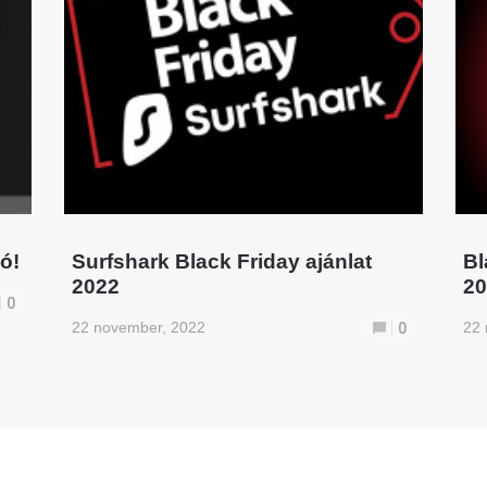
ó!
Surfshark Black Friday ajánlat
Bl
2022
20
0
22 november, 2022
22
0