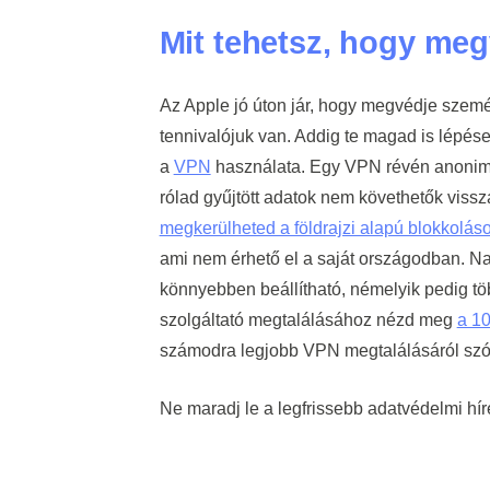
Mit tehetsz, hogy meg
Az Apple jó úton jár, hogy megvédje szem
tennivalójuk van. Addig te magad is lépés
a
VPN
használata. Egy VPN révén anonim, v
rólad gyűjtött adatok nem követhetők viss
megkerülheted a földrajzi alapú blokkolás
ami nem érhető el a saját országodban. N
könnyebben beállítható, némelyik pedig tö
szolgáltató megtalálásához nézd meg
a 10
számodra legjobb VPN megtalálásáról szól
Ne maradj le a legfrissebb adatvédelmi hír