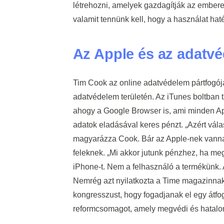
létrehozni, amelyek gazdagítják az emberek
valamit tennünk kell, hogy a használat ha
Az Apple és az adatv
Tim Cook az online adatvédelem pártfogój
adatvédelem területén. Az iTunes boltban 
ahogy a Google Browser is, ami minden Ap
adatok eladásával keres pénzt. „Azért vála
magyarázza Cook. Bár az Apple-nek vannak 
feleknek. „Mi akkor jutunk pénzhez, ha me
iPhone-t. Nem a felhasználó a termékünk.
Nemrég azt nyilatkozta a Time magazinnak,
kongresszust, hogy fogadjanak el egy átfo
reformcsomagot, amely megvédi és hatalom