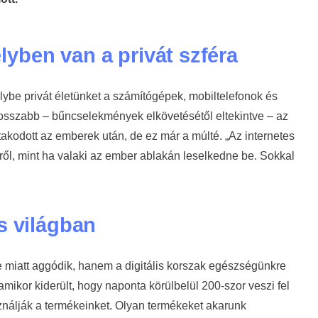
yben van a privát szféra
be privát életünket a számítógépek, mobiltelefonok és
osszabb – bűncselekmények elkövetésétől eltekintve – az
takodott az emberek után, de ez már a múlté. „Az internetes
ől, mint ha valaki az ember ablakán leselkedne be. Sokkal
s világban
miatt aggódik, hanem a digitális korszak egészségünkre
 amikor kiderült, hogy naponta körülbelül 200-szor veszi fel
ználják a termékeinket. Olyan termékeket akarunk