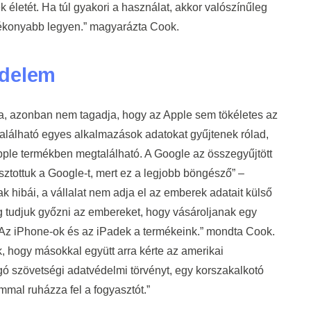
 életét. Ha túl gyakori a használat, akkor valószínűleg
tékonyabb legyen.” magyarázta Cook.
édelem
a, azonban nem tagadja, hogy az Apple sem tökéletes az
található egyes alkalmazások adatokat gyűjtenek rólad,
ple termékben megtalálható. A Google az összegyűjtött
sztottuk a Google-t, mert ez a legjobb böngésző” –
hibái, a vállalat nem adja el az emberek adatait külső
g tudjuk győzni az embereket, hogy vásároljanak egy
 Az iPhone-ok és az iPadek a termékeink.” mondta Cook.
 hogy másokkal együtt arra kérte az amerikai
gó szövetségi adatvédelmi törvényt, egy korszakalkotó
mal ruházza fel a fogyasztót.”