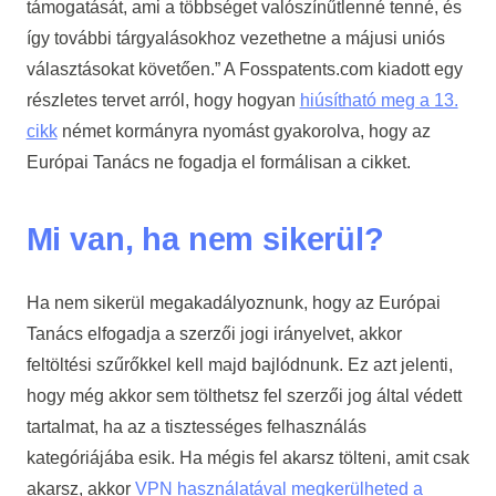
támogatását, ami a többséget valószínűtlenné tenné, és
így további tárgyalásokhoz vezethetne a májusi uniós
választásokat követően.” A Fosspatents.com kiadott egy
részletes tervet arról, hogy hogyan
hiúsítható meg a 13.
cikk
német kormányra nyomást gyakorolva, hogy az
Európai Tanács ne fogadja el formálisan a cikket.
Mi van, ha nem sikerül?
Ha nem sikerül megakadályoznunk, hogy az Európai
Tanács elfogadja a szerzői jogi irányelvet, akkor
feltöltési szűrőkkel kell majd bajlódnunk. Ez azt jelenti,
hogy még akkor sem tölthetsz fel szerzői jog által védett
tartalmat, ha az a tisztességes felhasználás
kategóriájába esik. Ha mégis fel akarsz tölteni, amit csak
akarsz, akkor
VPN használatával megkerülheted a