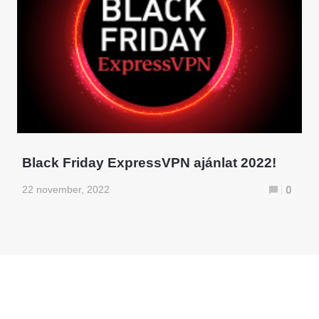
Black Friday ExpressVPN ajánlat 2022!
22 november, 2022
0