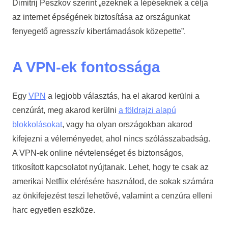
Dimitrij Peszkov szerint „ezeknek a lépéseknek a célja
az internet épségének biztosítása az országunkat
fenyegető agresszív kibertámadások közepette”.
A VPN-ek fontossága
Egy
VPN
a legjobb választás, ha el akarod kerülni a
cenzúrát, meg akarod kerülni
a földrajzi alapú
blokkolásokat
, vagy ha olyan országokban akarod
kifejezni a véleményedet, ahol nincs szólásszabadság.
A VPN-ek online névtelenséget és biztonságos,
titkosított kapcsolatot nyújtanak. Lehet, hogy te csak az
amerikai Netflix elérésére használod, de sokak számára
az önkifejezést teszi lehetővé, valamint a cenzúra elleni
harc egyetlen eszköze.