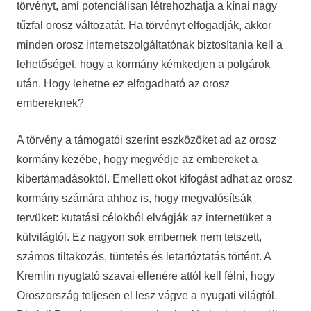
törvényt, ami potenciálisan létrehozhatja a kínai nagy
tűzfal orosz változatát. Ha törvényt elfogadják, akkor
minden orosz internetszolgáltatónak biztosítania kell a
lehetőséget, hogy a kormány kémkedjen a polgárok
után. Hogy lehetne ez elfogadható az orosz
embereknek?
A törvény a támogatói szerint eszközöket ad az orosz
kormány kezébe, hogy megvédje az embereket a
kibertámadásoktól. Emellett okot kifogást adhat az orosz
kormány számára ahhoz is, hogy megvalósítsák
tervüket: kutatási célokból elvágják az internetüket a
külvilágtól. Ez nagyon sok embernek nem tetszett,
számos tiltakozás, tüntetés és letartóztatás történt. A
Kremlin nyugtató szavai ellenére attól kell félni, hogy
Oroszország teljesen el lesz vágve a nyugati világtól.