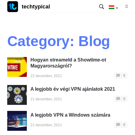
techtypical
Category:
Blog
Hogyan streameld a Showtime-ot
Magyarországról?
0
22 december, 2021
A legjobb év végi VPN ajánlatok 2021
0
21 december, 2021
A legjobb VPN a Windows számára
0
21 december, 2021