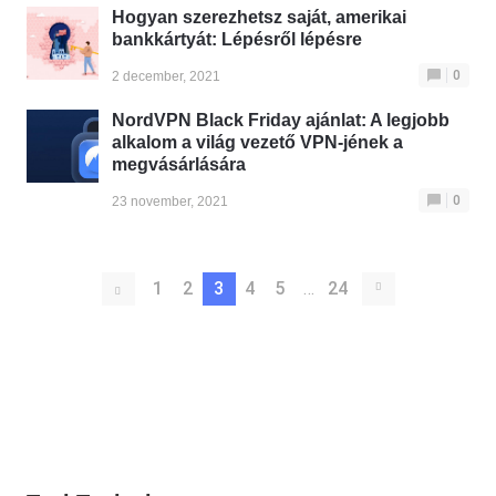
Hogyan szerezhetsz saját, amerikai
bankkártyát: Lépésről lépésre
0
2 december, 2021
NordVPN Black Friday ajánlat: A legjobb
alkalom a világ vezető VPN-jének a
megvásárlására
0
23 november, 2021
1
2
3
4
5
…
24