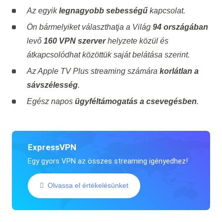
Az egyik
legnagyobb sebességű
kapcsolat.
Ön bármelyiket választhatja a Világ
94 országában
levő
160 VPN szerver
helyzete közül és
átkapcsolódhat közöttük saját belátása szerint.
Az Apple TV Plus streaming számára
korlátlan a
sávszélesség
.
Egész napos
ügyféltámogatás a csevegésben
.
ExpressVPN
Egy gyors VPN az összes streaming igényedhez!
Olvassa el értékelésünket