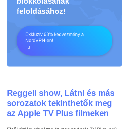
blokkolásának
feloldásához!
Exkluzív 68% kedvezmény a
NordVPN-en!
Reggeli show, Látni és más
sorozatok tekinthetők meg
az Apple TV Plus filmeken