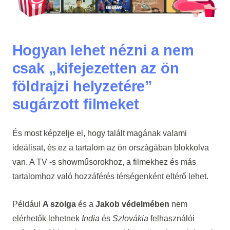
Hogyan lehet nézni a nem
csak „kifejezetten az ön
földrajzi helyzetére”
sugárzott filmeket
És most képzelje el, hogy talált magának valami
ideálisat, és ez a tartalom az ön országában blokkolva
van. A TV -s showműsorokhoz, a filmekhez és más
tartalomhoz való hozzáférés térségenként eltérő lehet.
Például
A szolga
és a
Jakob védelmében
nem
elérhetők lehetnek
India
és
Szlovákia
felhasználói