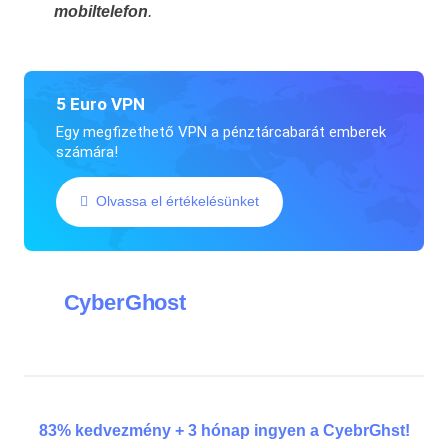
mobiltelefon
.
5 Euro VPN
Egy megfizethető VPN a pénztárcabarát emberek
számára!
Olvassa el értékelésünket
CyberGhost
83% kedvezmény + 3 hónap ingyen a CyebrGhst!