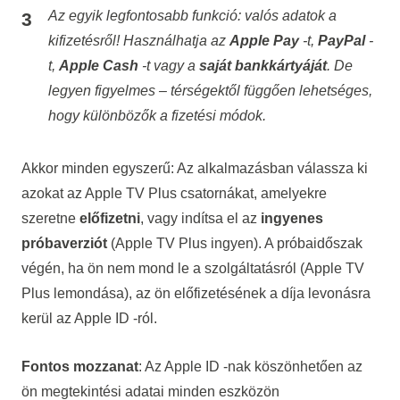
Az egyik legfontosabb funkció: valós adatok a
kifizetésről! Használhatja az
Apple Pay
-t,
PayPal
-
t,
Apple Cash
-t vagy a
saját bankkártyáját
. De
legyen figyelmes – térségektől függően lehetséges,
hogy különbözők a fizetési módok.
Akkor minden egyszerű: Az alkalmazásban válassza ki
azokat az Apple TV Plus csatornákat, amelyekre
szeretne
előfizetni
, vagy indítsa el az
ingyenes
próbaverziót
(
Apple TV Plus ingyen
). A próbaidőszak
végén, ha ön nem mond le a szolgáltatásról (
Apple TV
Plus lemondása
), az ön előfizetésének a díja levonásra
kerül az Apple ID -ról.
Fontos mozzanat
: Az Apple ID -nak köszönhetően az
ön megtekintési adatai minden eszközön