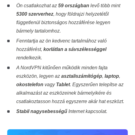
Ön csatlakozhat az
59 országban
levő több mint
5300 szerverhez
, hogy földrajzi helyzetétől
függetlenül biztonságos hozzáférése legyen
bármely tartalomhoz.
Fenntartja az ön kedvenc tartalmához való
hozzáférést,
korlátlan a sávszélességgel
rendelkezik.
A NordVPN kitűnően működik minden fajta
eszközön, legyen az
asztaliszámítógép
,
laptop
,
okostelefon
vagy
Tablet
. Egyszerűen telepítse az
alkalmazást az eszközeinek bármelyikére és
csatlakoztasson hozzá egyszerre akár hat eszközt.
Stabil nagysebességű
Internet kapcsolat.