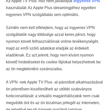
Az Apple TV Plus -hoz nem javasoljuk
ingyenes VPN
használatát: Az Apple Plus streamingjéhez egyetlen
ingyenes VPN szolgáltatás sem optimális.
Szintén nem kell elfelejteni, hogy az ingyenes VPN
szolgáltatók nagy többsége azzal keres pénzt, hogy
nyomon követi felhasználóinak online tevékenységét,
majd az erről szóló adatokat eladják az érdekelt
eladóknak. Ez azt jelenti, hogy nem kívánt nyomon
követő hirdetéseket és cookie fájlokat helyezhetnek be
az ön megtekintési szeánszaiba.
A VPN -nek Apple TV Plus -al párosított alkalmazásával
ön jelentősen kiszélesítheti az utóbbi szabványos
funkcionalitását: a virtuális magánhálózatok nem csak
megvédik önt és az ön bizalmas jellegét az Interneten,
de lehetővé teszik bármely korlátolt tartalom