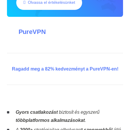
Olvassa el értékelésünket
PureVPN
Ragadd meg a 82% kedvezményt a PureVPN-en!
Gyors csatlakozást
biztosít és egyszerű
többplatformos alkalmazásokat
.
A
2000+
stratégiailag elhelyezett
szerverekből
álló