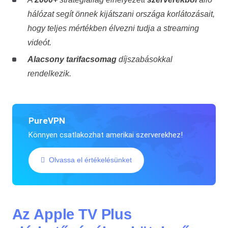
hálózat segít önnek kijátszani országa korlátozásait,
hogy teljes mértékben élvezni tudja a streaming
videót.
Alacsony tarifacsomag
díjszabásokkal
rendelkezik.
PureVPN
Könnyen csatlakozhat amerikai szerverekhez!
Olvassa el értékelésünket
Az
Apple TV Plus