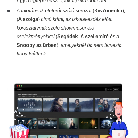
Egy meglepő poszt apokaliptikus történet.
A migránsok életéről szóló sorozat
(
Kis Amerika
),
(
A szolga
)
című krimi, az iskolakezdés előtti
korosztálynak szóló showműsor élő
cselekményekkel
(
Segédek
,
A szellemíró
és a
Snoopy az űrben
),
amelyeknél ők nem tervezik,
hogy leállnak
.