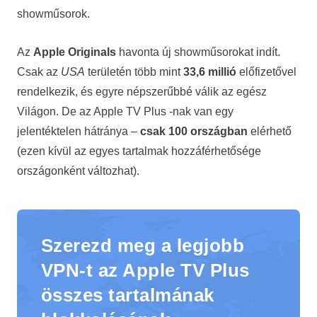
showműsorok.
Az
Apple Originals
havonta új showműsorokat indít.
Csak az
USA
területén több mint
33,6 millió
előfizetővel
rendelkezik, és egyre népszerűbbé válik az egész
Világon. De az
Apple TV Plus
-nak van egy
jelentéktelen hátránya –
csak 100 országban
elérhető
(ezen kívül az egyes tartalmak hozzáférhetősége
országonként változhat).
Szerezd meg a legjobb
VPN-t az Apple TV Plus
összes tartalmának