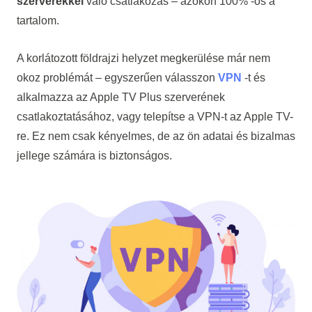
szerverekkel
való csatlakozás – azokon 100% -os a
tartalom.
A korlátozott földrajzi helyzet megkerülése már nem
okoz problémát – egyszerűen válasszon
VPN
-t és
alkalmazza az Apple TV Plus szerverének
csatlakoztatásához, vagy
telepítse a VPN-t az Apple TV-
re
. Ez nem csak kényelmes, de az ön adatai és bizalmas
jellege számára is biztonságos.