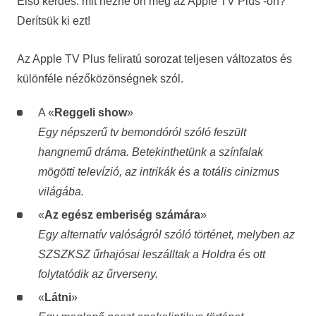
Első kérdés: mit nézne ön meg az
Apple TV Plus
-on?
Derítsük ki ezt!
Az
Apple TV Plus feliratú
sorozat teljesen változatos és
különféle nézőközönségnek szól.
A «
Reggeli show
»
Egy népszerű tv bemondóról szóló feszült
hangnemű dráma. Betekinthetünk a színfalak
mögötti televízió, az intrikák és a totális cinizmus
világába.
«
Az egész emberiség számára
»
Egy alternatív valóságról szóló történet, melyben az
SZSZKSZ űrhajósai leszálltak a Holdra és ott
folytatódik az űrverseny.
«
Látni
»