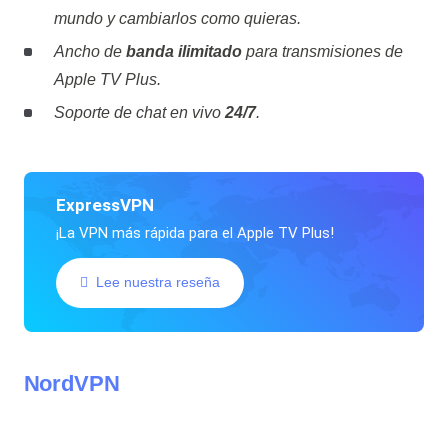
mundo y cambiarlos como quieras.
Ancho de
banda ilimitado
para transmisiones de
Apple TV Plus.
Soporte de chat en vivo
24/7
.
ExpressVPN
¡La VPN más rápida para el Apple TV Plus!
Lee nuestra reseña
NordVPN