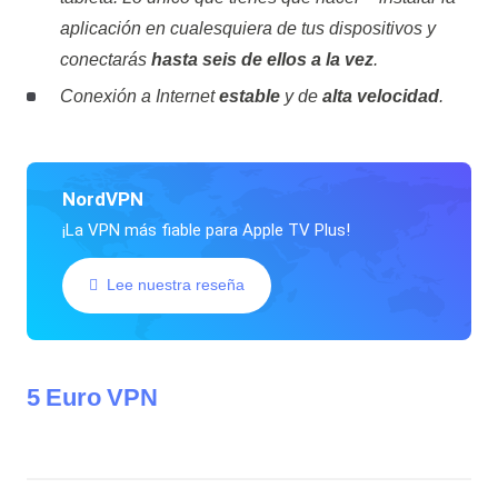
aplicación en cualesquiera de tus dispositivos y
conectarás
hasta seis de ellos a la vez
.
Conexión a Internet
estable
y de
alta velocidad
.
NordVPN
¡La VPN más fiable para Apple TV Plus!
Lee nuestra reseña
5 Euro VPN