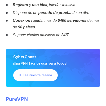
Registro
y
uso fácil
, interfaz intuitiva.
Dispone de un
período de prueba
de un día.
Conexión rápida
, más de
6400 servidores
de más
de
90 países
.
Soporte técnico amistoso de
24/7
.
CyberGhost
¡Una VPN fácil de usar para todos!
Lee nuestra reseña
PureVPN