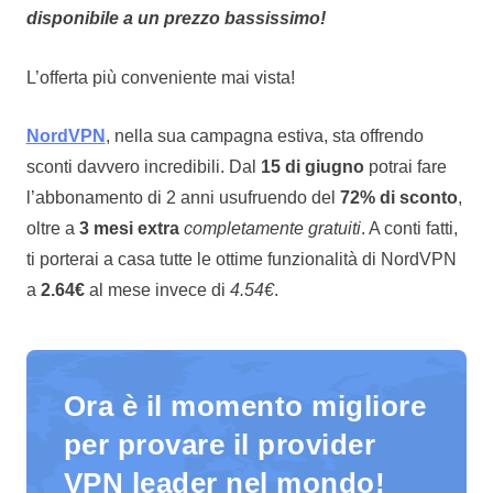
disponibile a un prezzo bassissimo!
L’offerta più conveniente mai vista!
NordVPN
, nella sua campagna estiva, sta offrendo
sconti davvero incredibili. Dal
15 di giugno
potrai fare
l’abbonamento di 2 anni usufruendo del
72% di sconto
,
oltre a
3 mesi extra
completamente gratuiti
. A conti fatti,
ti porterai a casa tutte le ottime funzionalità di NordVPN
a
2.64€
al mese invece di
4.54€
.
Ora è il momento migliore
per provare il provider
VPN leader nel mondo!