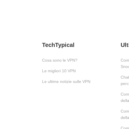
TechTypical
Ult
Cosa sono le VPN?
Come
Snoo
Le migliori 10 VPN
Chat
Le ultime notizie sulle VPN
perc
Come
dell
Come
dell
Come