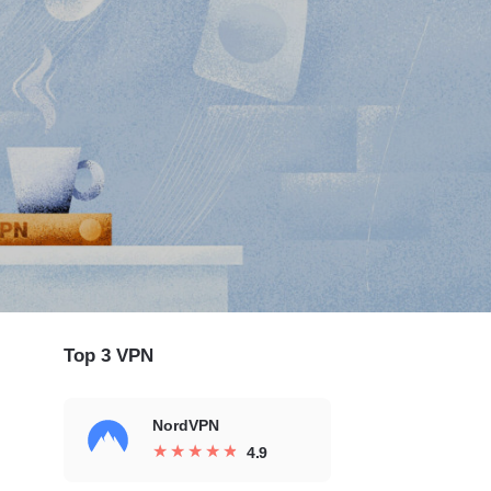
Top 3 VPN
NordVPN
★
★
★
★
★
★
★
★
★
★
4.9