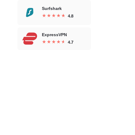
Surfshark
★
★
★
★
★
★
★
★
★
★
4.8
ExpressVPN
★
★
★
★
★
★
★
★
★
★
4.7