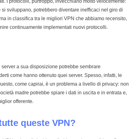
ati. I protocolli, purtroppo, invecchiano molto velocemente:
 si sviluppano, potrebbero diventare inefficaci nel giro di
rima in classifica tra le migliori VPN che abbiamo recensito,
re continuamente implementati nuovi protocolli.
 server a sua disposizione potrebbe sembrare
derti come hanno ottenuto quei server. Spesso, infatti, le
esto, come capirai, è un problema a livello di privacy: non
cietà madre potrebbe spiare i dati in uscita e in entrata e,
iglior offerente.
 tutte queste VPN?