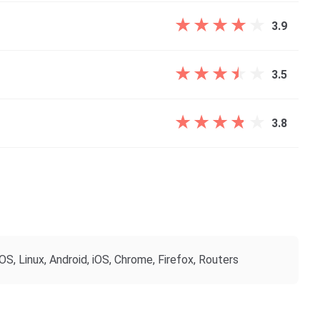
★
★
★
★
★
★
★
★
★
★
3.9
★
★
★
★
★
★
★
★
★
★
3.5
★
★
★
★
★
★
★
★
★
★
3.8
, Linux, Android, iOS, Chrome, Firefox, Routers