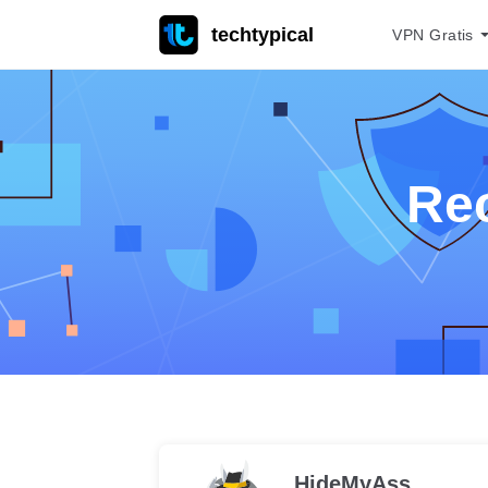
techtypical
VPN Gratis
Re
HideMyAss