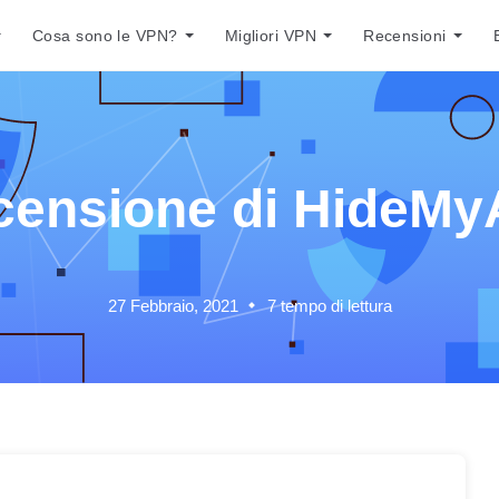
Cosa sono le VPN?
Migliori VPN
Recensioni
censione di HideMy
27 Febbraio, 2021
7
tempo di lettura