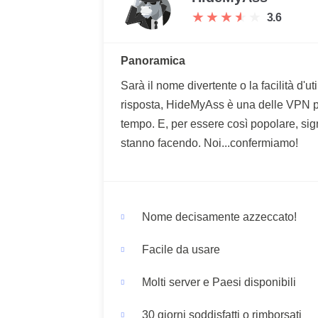
★
★
★
★
★
★
★
★
★
★
3.6
Panoramica
Sarà il nome divertente o la facilità d'
risposta, HideMyAss è una delle VPN pi
tempo. E, per essere così popolare, sign
stanno facendo. Noi...confermiamo!
Nome decisamente azzeccato!
Facile da usare
Molti server e Paesi disponibili
30 giorni soddisfatti o rimborsati