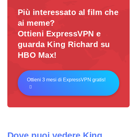
Più interessato al film che
ai meme?
Ottieni ExpressVPN e
guarda King Richard su
HBO Max!
Ottieni 3 mesi di ExpressVPN gratis!
Dove puoi vedere King