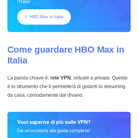
l'Italia!
HBO Max in Italia
Come guardare HBO Max in
Italia
La parola chiave è:
rete VPN
,
virtuale e privata
. Questo
è lo strumento che ti permetterà di goderti lo streaming
da casa, comodamente dal divano.
Vuoi saperne di più sulle VPN?
Dai un'occhiata alla guida completa!