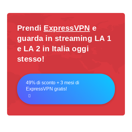
Prendi
ExpressVPN
e
guarda in streaming LA 1
e LA 2 in Italia oggi
stesso!
49% di sconto + 3 mesi di
ExpressVPN gratis!