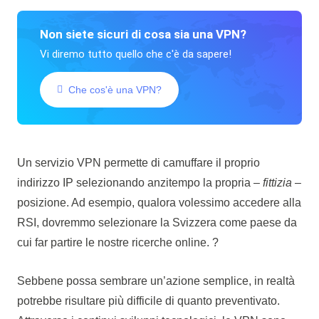
Non siete sicuri di cosa sia una VPN?
Vi diremo tutto quello che c'è da sapere!
Che cos'è una VPN?
Un servizio VPN permette di camuffare il proprio
indirizzo IP selezionando anzitempo la propria –
fittizia
–
posizione. Ad esempio, qualora volessimo accedere alla
RSI, dovremmo selezionare la Svizzera come paese da
cui far partire le nostre ricerche online. ?
Sebbene possa sembrare un’azione semplice, in realtà
potrebbe risultare più difficile di quanto preventivato.