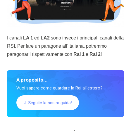
I canali
LA 1
ed
LA2
sono invece i principali canali della
RSI. Per fare un paragone all’italiana, potremmo
paragonarli rispettivamente con
Rai 1
e
Rai 2
!
A proposito...
Vuoi sapere come guardare la Rai all'estero?
Seguite la nostra guida!