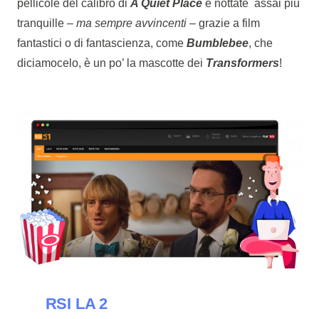
pellicole del calibro di
A Quiet Place
e nottate assai più
tranquille –
ma sempre avvincenti
– grazie a film
fantastici o di fantascienza, come
Bumblebee
, che
diciamocelo, è un po’ la mascotte dei
Transformers
!
RSI LA 2