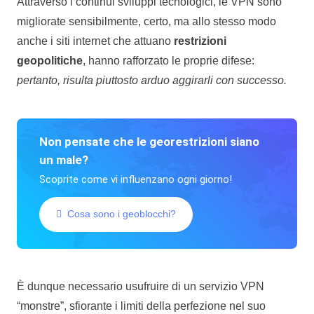
Attraverso i continui sviluppi tecnologici, le VPN sono
migliorate sensibilmente, certo, ma allo stesso modo
anche i siti internet che attuano
restrizioni
geopolitiche
, hanno rafforzato le proprie difese:
pertanto, risulta piuttosto arduo aggirarli con successo.
Non pensate che le georestrizioni siano
un male?
Scoprite come vi influenzano ogni giorno!
Cosa sono i geoblocchi?
È dunque necessario usufruire di un servizio VPN
“monstre”, sfiorante i limiti della perfezione nel suo