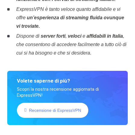
ExpressVPN è tanto veloce quanto affidabile e vi
offre
un’esperienza di streaming fluida ovunque
vi troviate.
Dispone di
server forti
,
veloci
e
affidabili
in Italia
,
che consentono di accedere facilmente a tutto ciò di
cui si ha bisogno e che si desidera.
Volete saperne di più?
Scopri la nostra recensione aggiornata di
ExpressVPN!
Recensione di ExpressVPN