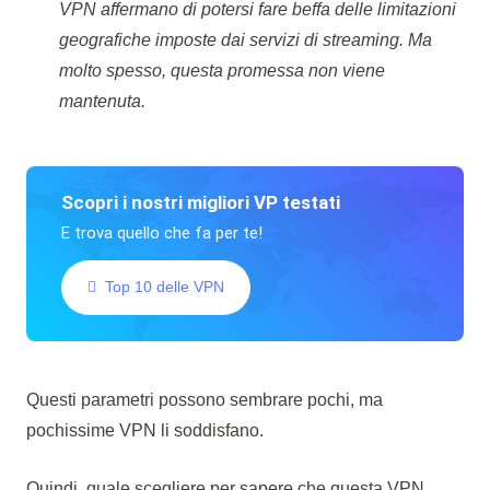
VPN affermano di potersi fare beffa delle limitazioni
geografiche imposte dai servizi di streaming. Ma
molto spesso, questa promessa non viene
mantenuta.
Scopri i nostri migliori VP testati
E trova quello che fa per te!
Top 10 delle VPN
Questi parametri possono sembrare pochi, ma
pochissime VPN li soddisfano.
Quindi, quale scegliere per sapere che questa VPN