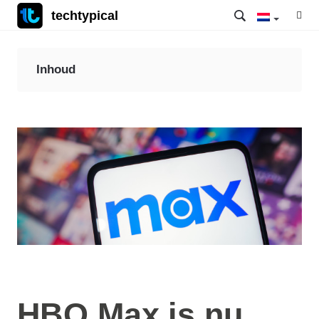
techtypical
Inhoud
HBO Max is nu