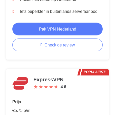
Iets beperkter in buitenlands serveraanbod
Pak VPN Nederland
Check de review
POPULAIRST!
ExpressVPN
★
★
★
★
★
★
★
★
★
★
4.6
Prijs
€5.75 p/m