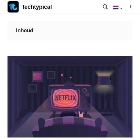
techtypical
Inhoud