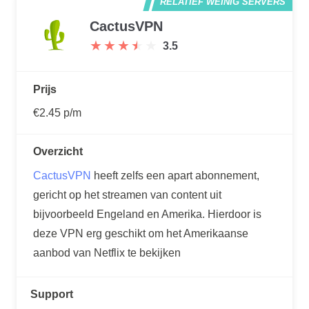
RELATIEF WEINIG SERVERS
CactusVPN
★
★
★
★
★
★
★
★
★
★
3.5
Prijs
€2.45 p/m
Overzicht
CactusVPN
heeft zelfs een apart abonnement,
gericht op het streamen van content uit
bijvoorbeeld Engeland en Amerika. Hierdoor is
deze VPN erg geschikt om het Amerikaanse
aanbod van Netflix te bekijken
Support