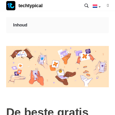
techtypical
Inhoud
De beste gratis