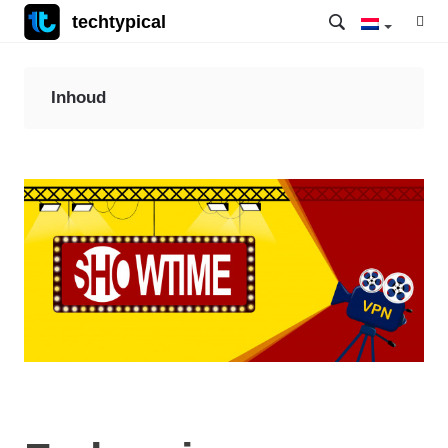
techtypical
Inhoud