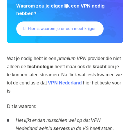
Waarom zou je eigenlijk een VPN nodig
hebben?
Hier is waarom je er een moet krijgen
Wat je nodig hebt is een
premium VPN
provider die niet
alleen de
technologie
heeft maar ook de
kracht
om je
te kunnen laten streamen. Na flink wat tests kwamen we
tot de conclusie dat
VPN Nederland
hier het beste voor
is.
Dit is waarom:
Het lijkt er dan misschien wel op dat VPN
Nederland weinig
servers
in de VS heeft staan,