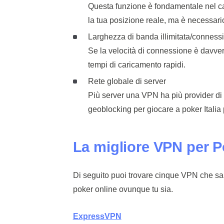
Questa funzione è fondamentale nel ca
la tua posizione reale, ma è necessario 
Larghezza di banda illimitata/connessi
Se la velocità di connessione è davver
tempi di caricamento rapidi.
Rete globale di server
Più server una VPN ha più provider di
geoblocking per giocare a poker Italia 
La migliore VPN per P
Di seguito puoi trovare cinque VPN che sar
poker online ovunque tu sia.
ExpressVPN