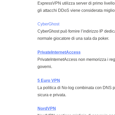
ExpressVPN utilizza server di primo livello
gli attacchi DDoS viene considerata miglio
CyberGhost
CyberGhost può fornire l’indirizzo IP dedi
normale giocatore di una sala da poker.
PrivateInternetAccess
PrivateInternetAccess non memorizza i regis
governi.
5 Euro VPN
La politica di No-log combinata con DNS pro
sicura e privata.
NordVPN