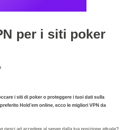
PN per i siti poker
a
 preferito Hold’em online, ecco le migliori VPN da
n riesci ad accedere al server dalla tua posizione attuale?