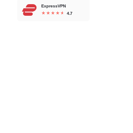
ExpressVPN
★
★
★
★
★
★
★
★
★
★
4.7