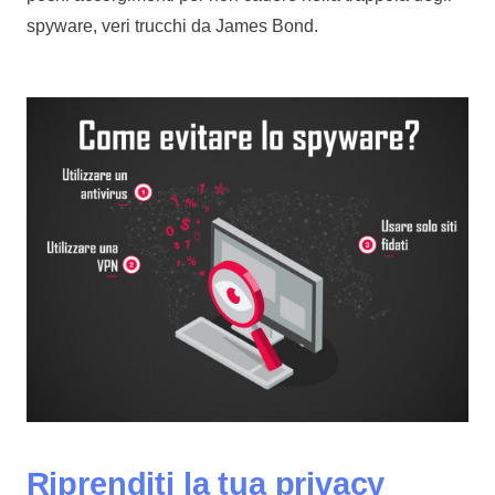
spyware, veri trucchi da James Bond.
Riprenditi la tua privacy