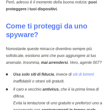
Però, adesso è il momento della buona notizia:
puoi
proteggere i tuoi dispositivi.
Come ti proteggi da uno
spyware?
Nonostante queste minacce diventino sempre più
sofisticate, esistono armi che puoi aggiungere al tuo
arsenale.
Insomma,
mai arrendersi
. Vero, agente 007?
Usa solo siti di fiducia
, invece di
siti di torrent
inaffidabili o strani siti gratuiti.
Il caro e vecchio
antivirus,
che è la prima linea di
difesa.
Evita la tentazione di uno gratuito e preferisci uno a
pagamento con
aggiornamenti in tempo reale
.