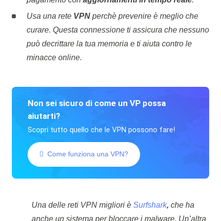
Usa una rete
VPN
perchè prevenire è meglio che
curare. Questa connessione ti assicura che nessuno
può decrittare la tua memoria e ti aiuta contro le
minacce online.
Non sei sicuro di come un VP possa
aiutarti?
Scopri tutto quello che le VPN possono fare!
Come funziona una VPN?
Una delle reti VPN migliori è
Surfshark
,
che ha
anche un sistema per bloccare i malware. Un’altra