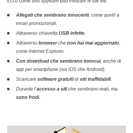
Ecco come uno spyware può infiltrare le tue file:
Allegati che sembrano innocenti
, come quelli a
email promozionali.
Attraverso chiavetta
USB infette.
Attraverso
browser
che
non hai mai aggiornato
,
come Internet Explorer.
Con download che sembrano innocui
, anche di
app per smartphone (sia iOS che Android).
Scaricare
software gratuiti
di
siti inaffidabili
.
Durante l’
accesso a siti
che sembrano reali, ma
sono frodi
.