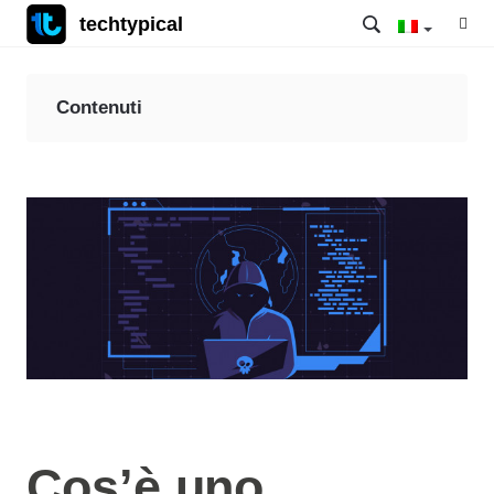
techtypical
Contenuti
Cos’è uno