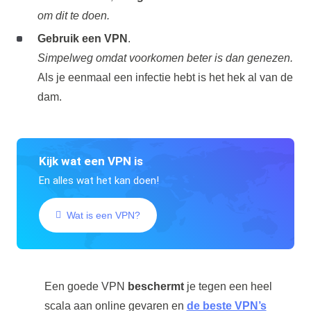
om dit te doen.
Gebruik een VPN
.
Simpelweg omdat voorkomen beter is dan genezen.
Als je eenmaal een infectie hebt is het hek al van de
dam.
Kijk wat een VPN is
En alles wat het kan doen!
Wat is een VPN?
Een goede VPN
beschermt
je tegen een heel
scala aan online gevaren en
de beste VPN’s