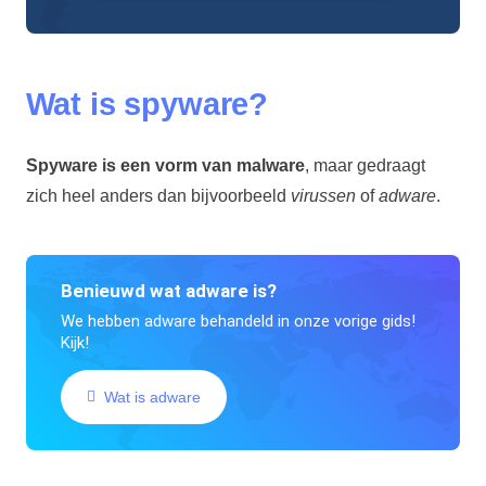
Wat is spyware?
Spyware is een vorm van malware
, maar gedraagt
zich heel anders dan bijvoorbeeld
virussen
of
adware
.
Benieuwd wat adware is?
We hebben adware behandeld in onze vorige gids!
Kijk!
Wat is adware