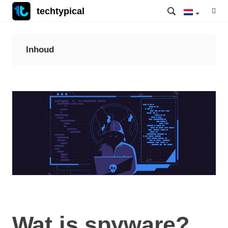
techtypical
Inhoud
Wat is spyware?