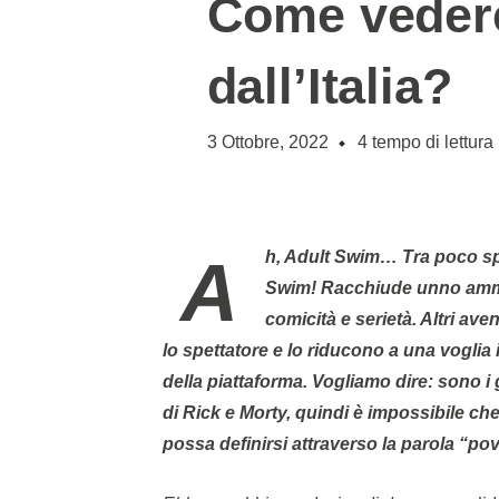
Come veder
dall’Italia?
3 Ottobre, 2022
4
tempo di lettura
Ah, Adult Swim… Tra poco spiegheremo meglio cosa sia, ma per adesso… Ah, Adult
Swim! Racchiude unno ammo
comicità e serietà. Altri a
lo spettatore e lo riducono a una voglia i
della piattaforma. Vogliamo dire: sono i
di Rick e Morty, quindi è impossibile che
possa definirsi attraverso la parola “p