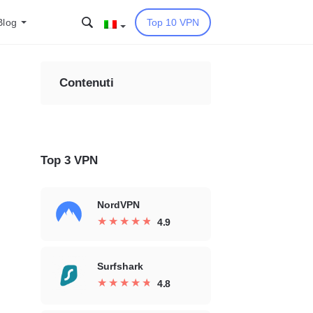
Blog
Top 10 VPN
Contenuti
Top 3 VPN
NordVPN
★
★
★
★
★
★
★
★
★
★
4.9
Surfshark
★
★
★
★
★
★
★
★
★
★
4.8