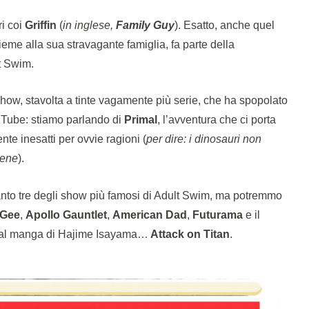
i coi
Griffin
(
in inglese,
Family Guy
). Esatto, anche quel
ieme alla sua stravagante famiglia, fa parte della
t Swim.
 show, stavolta a tinte vagamente più serie, che ha spopolato
ouTube: stiamo parlando di
Primal
, l’avventura che ci porta
ente inesatti per ovvie ragioni (
per dire: i dinosauri non
bene
).
anto tre degli show più famosi di Adult Swim, ma potremmo
cGee
,
Apollo Gauntlet
,
American Dad
,
Futurama
e il
o dal manga di Hajime Isayama…
Attack on Titan
.