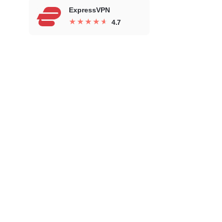
ExpressVPN
★
★
★
★
★
★
★
★
★
★
4.7