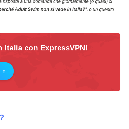
 risposta a una domanda che giornalmente (o quasi) ci
erché Adult Swim non si vede in Italia?
”, o un quesito
 Italia con ExpressVPN!
?