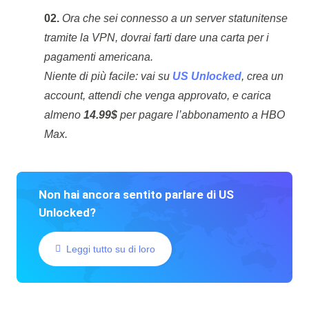
02.
Ora che sei connesso a un server statunitense
tramite la VPN, dovrai farti dare una carta per i
pagamenti americana.
Niente di più facile: vai su
US Unlocked
, crea un
account, attendi che venga approvato, e carica
almeno
14.99$
per pagare l’abbonamento a HBO
Max.
Non hai ancora sentito parlare di US
Unlocked?
Leggi tutto su di loro