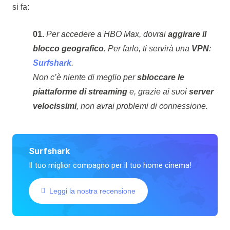
si fa:
01.
Per accedere a HBO Max, dovrai
aggirare il
blocco geografico
. Per farlo, ti servirà una
VPN
:
Surfshark
.
Non c’è niente di meglio per
sbloccare le
piattaforme di streaming
e, grazie ai suoi
server
velocissimi
, non avrai problemi di connessione.
Surfshark
Il tuo miglior compagno per il tuo home cinema!
Leggi la nostra recensione