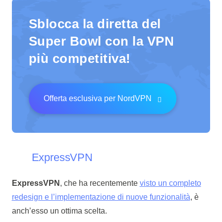
Sblocca la diretta del
Super Bowl con la VPN
più competitiva!
Offerta esclusiva per NordVPN
ExpressVPN
ExpressVPN
, che ha recentemente
visto un completo
redesign e l’implementazione di nuove funzionalità
, è
anch’esso un ottima scelta.