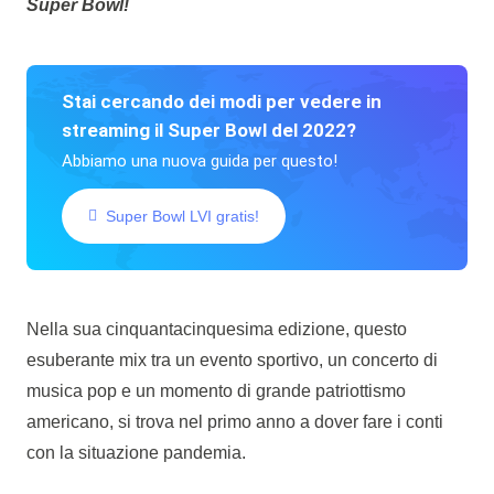
Super Bowl!
Stai cercando dei modi per vedere in
streaming il Super Bowl del 2022?
Abbiamo una nuova guida per questo!
Super Bowl LVI gratis!
Nella sua cinquantacinquesima edizione, questo
esuberante mix tra un evento sportivo, un concerto di
musica pop e un momento di grande patriottismo
americano, si trova nel primo anno a dover fare i conti
con la situazione pandemia.