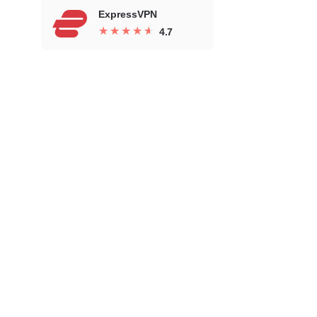
ExpressVPN
★
★
★
★
★
★
★
★
★
★
4.7