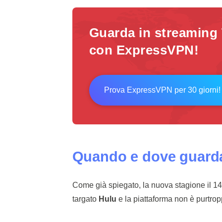
Guarda in streaming
con ExpressVPN!
Prova ExpressVPN per 30 giorni!
Quando e dove guarda
Come già spiegato, la nuova stagione il 
targato
Hulu
e la piattaforma non è purtropp