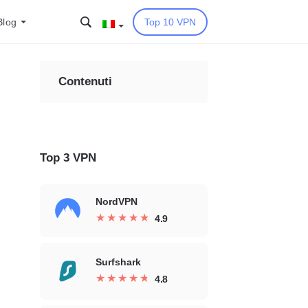
Blog
Top 10 VPN
Contenuti
Top 3 VPN
NordVPN
★
★
★
★
★
★
★
★
★
★
4.9
Surfshark
★
★
★
★
★
★
★
★
★
★
4.8