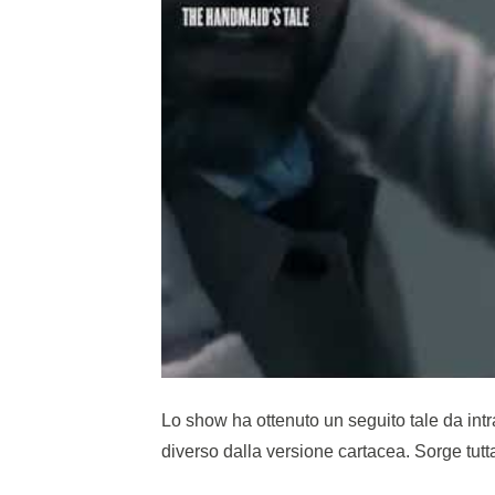
Lo show ha ottenuto un seguito tale da int
diverso dalla versione cartacea. Sorge tut