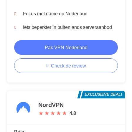
Focus met name op Nederland
Iets beperkter in buitenlands serveraanbod
Pak VPN Nederland
Check de review
EXCLUSIEVE DEAL!
NordVPN
★
★
★
★
★
★
★
★
★
★
4.8
Prijs