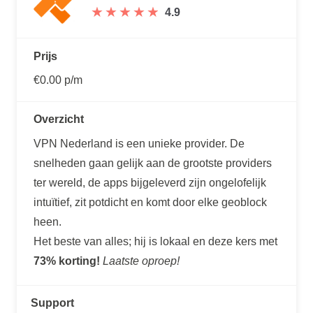
★
★
★
★
★
★
★
★
★
★
4.9
Prijs
€0.00 p/m
Overzicht
VPN Nederland is een unieke provider. De
snelheden gaan gelijk aan de grootste providers
ter wereld, de apps bijgeleverd zijn ongelofelijk
intuïtief, zit potdicht en komt door elke geoblock
heen.
Het beste van alles; hij is lokaal en deze kers met
73% korting!
Laatste oproep!
Support