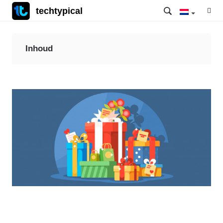
techtypical
Inhoud