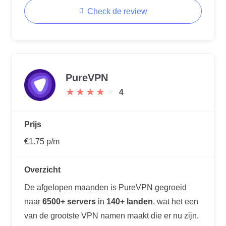
Check de review
PureVPN
★
★
★
★
★
★
★
★
★
★
4
Prijs
€1.75 p/m
Overzicht
De afgelopen maanden is PureVPN gegroeid
naar
6500+ servers
in
140+ landen
, wat het een
van de grootste VPN namen maakt die er nu zijn.