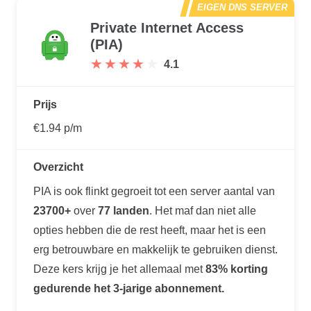
EIGEN DNS SERVER
Private Internet Access
(PIA)
★
★
★
★
★
★
★
★
★
★
4.1
Prijs
€1.94 p/m
Overzicht
PIA is ook flinkt gegroeit tot een server aantal van
23700+
over
77 landen
. Het maf dan niet alle
opties hebben die de rest heeft, maar het is een
erg betrouwbare en makkelijk te gebruiken dienst.
Deze kers krijg je het allemaal met
83% korting
gedurende het 3-jarige abonnement.