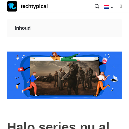
techtypical
Inhoud
Halo series nu al