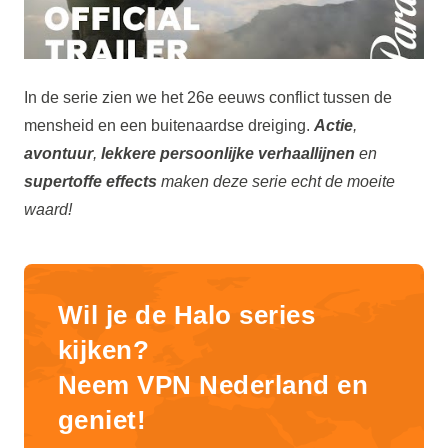
In de serie zien we het 26e eeuws conflict tussen de
mensheid en een buitenaardse dreiging.
Actie
,
avontuur
,
lekkere persoonlijke verhaallijnen
en
supertoffe effects
maken deze serie echt de moeite
waard!
Wil je de Halo series
kijken?
Neem VPN Nederland en
geniet!