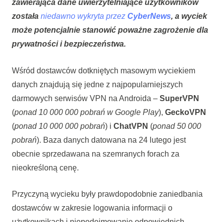
zawierająca dane uwierzytelniające użytkowników
została
niedawno wykryta przez
CyberNews
, a wyciek
może potencjalnie stanowić poważne zagrożenie dla
prywatności i bezpieczeństwa.
Wśród dostawców dotkniętych masowym wyciekiem
danych znajdują się jedne z najpopularniejszych
darmowych serwisów VPN na Androida –
SuperVPN
(
ponad 10 000 000 pobrań w Google Play
),
GeckoVPN
(
ponad 10 000 000 pobrań
) i
ChatVPN
(
ponad 50 000
pobrań
). Baza danych datowana na 24 lutego jest
obecnie sprzedawana na szemranych forach za
nieokreśloną cenę.
Przyczyną wycieku były prawdopodobnie zaniedbania
dostawców w zakresie logowania informacji o
użytkownikach i niepodejmowanie odpowiednich