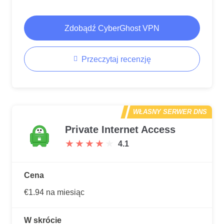
Zdobądź CyberGhost VPN
Przeczytaj recenzję
WŁASNY SERWER DNS
Private Internet Access
★
★
★
★
★
★
★
★
★
★
4.1
Cena
€1.94 na miesiąc
W skrócie