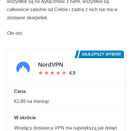
wszystkie są na wyłączność z nami, wszystkie są
całkowicie zależne od Ciebie i żadna z nich nie ma w
zestawie skarpetek.
Oto oni
:
NAJLEPSZY WYBÓR!
NordVPN
★
★
★
★
★
★
★
★
★
★
4.9
Cena
€2.89 na miesiąc
W skrócie
Wiodący dostawca VPN ma największą jak dotąd