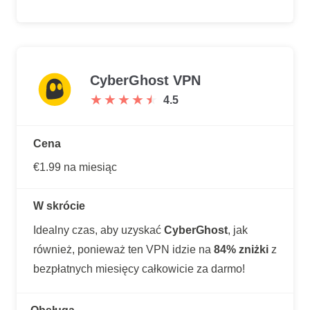
CyberGhost VPN
★
★
★
★
★
★
★
★
★
★
4.5
Cena
€1.99 na miesiąc
W skrócie
Idealny czas, aby uzyskać
CyberGhost
, jak
również, ponieważ ten VPN idzie na
84% zniżki
z
bezpłatnych miesięcy całkowicie za darmo!