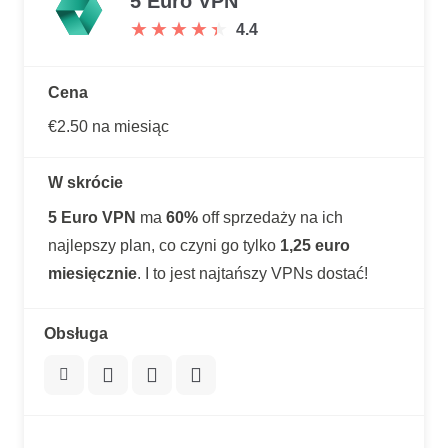
5 Euro VPN
★
★
★
★
★
★
★
★
★
★
4.4
Cena
€2.50 na miesiąc
W skrócie
5 Euro VPN
ma
60%
off sprzedaży na ich
najlepszy plan, co czyni go tylko
1,25 euro
miesięcznie
. I to jest najtańszy VPNs dostać!
Obsługa