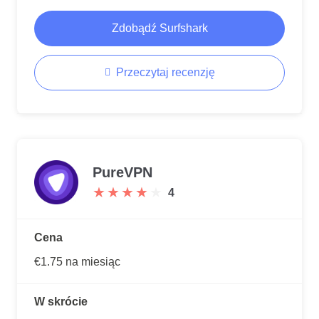
Zdobądź Surfshark
Przeczytaj recenzję
PureVPN
★
★
★
★
★
★
★
★
★
★
4
Cena
€1.75 na miesiąc
W skrócie