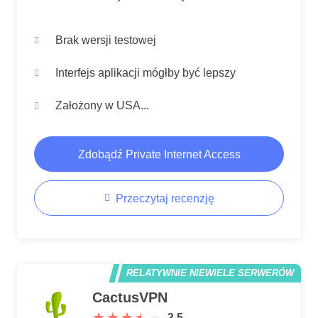
Brak wersji testowej
Interfejs aplikacji mógłby być lepszy
Założony w USA...
Zdobądź Private Internet Access
Przeczytaj recenzję
RELATYWNIE NIEWIELE SERWERÓW
CactusVPN
★
★
★
★
★
★
★
★
★
★
3.5