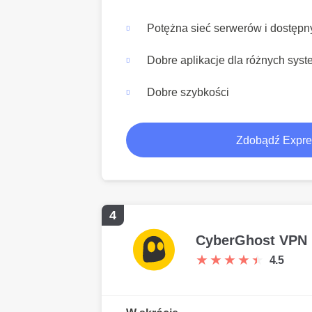
Potężna sieć serwerów i dostępn
Dobre aplikacje dla różnych sys
Dobre szybkości
Zdobądź Expr
4
CyberGhost VPN
★
★
★
★
★
★
★
★
★
★
4.5