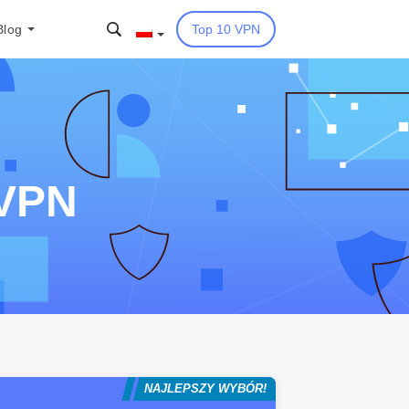
Blog
Top 10 VPN
 VPN
NAJLEPSZY WYBÓR!