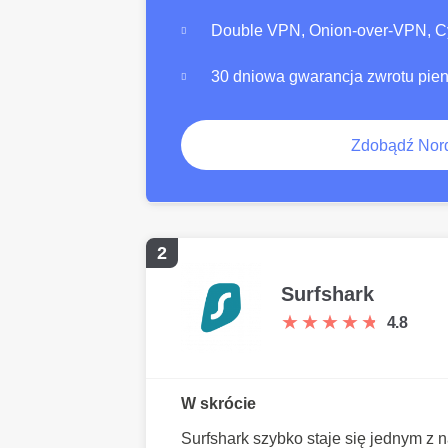
Double VPN, Onion-over-VPN, Cy
30 dniowa gwarancja zwrotu pie
Zdobądź No
2
Surfshark
★
★
★
★
★
★
★
★
★
★
4.8
W skrócie
Surfshark szybko staje się jednym 