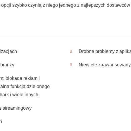
i i opcji szybko czynią z niego jednego z najlepszych dostawcó
izacjach
Drobne problemy z aplik
 branży
Niewiele zaawansowanyc
m: blokada reklam i
alna funkcja dzielonego
ark i wiele innych.
s streamingowy
ń