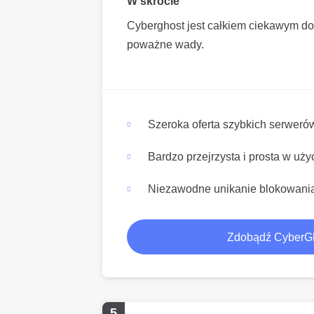
W skrócie
Cyberghost jest całkiem ciekawym do
poważne wady.
Szeroka oferta szybkich serweró
Bardzo przejrzysta i prosta w uży
Niezawodne unikanie blokowania
Zdobądź CyberG
5