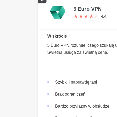
5 Euro VPN
★
★
★
★
★
★
★
★
★
★
4.4
W skrócie
5 Euro VPN rozumie, czego szukają u
Świetna usługa za świetną cenę.
Szybki i naprawdę tani
Brak ograniczeń
Bardzo przyjazny w obsłudze