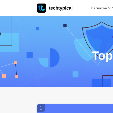
techtypical
Darmowe V
Top
1