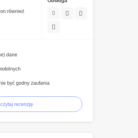
Obsługa
 on również
ne) dane
mobilnych
nie być godny zaufania
czytaj recenzję