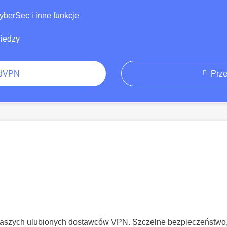
berSec i inne funkcje
niedzy
rdVPN
Prze
z naszych ulubionych dostawców VPN. Szczelne bezpieczeństwo