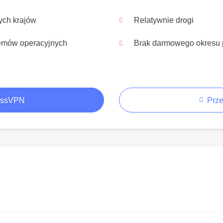
ych krajów
Relatywnie drogi
temów operacyjnych
Brak darmowego okresu
essVPN
Prze