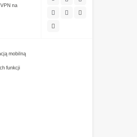
w VPN na
acją mobilną
h funkcji