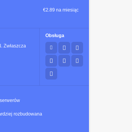
€2.89 na miesiąc
Obsługa
N. Zwłaszcza
h serwerów
ardziej rozbudowana