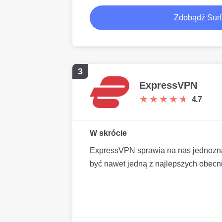
Zdobądź Surf
3
ExpressVPN
★
★
★
★
★
★
★
★
★
★
4.7
W skrócie
ExpressVPN sprawia na nas jednozna
być nawet jedną z najlepszych obecni