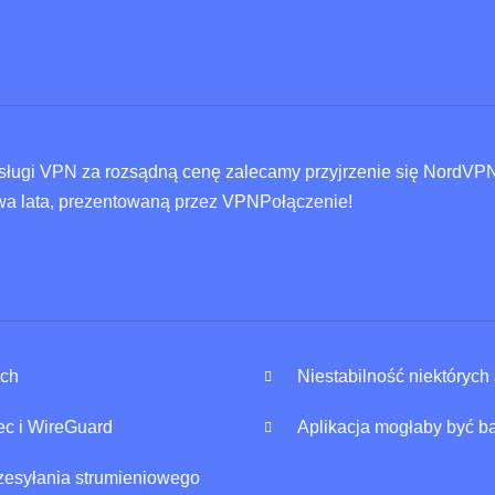
sługi VPN za rozsądną cenę zalecamy przyjrzenie się NordVP
dwa lata, prezentowaną przez VPNPołączenie!
ach
Niestabilność niektóryc
ec i WireGuard
Aplikacja mogłaby być b
zesyłania strumieniowego