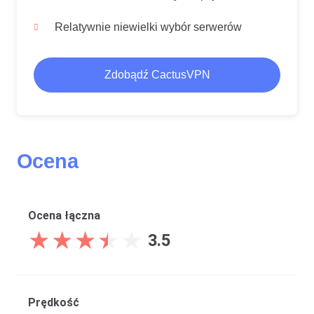
Relatywnie niewielki wybór serwerów
Zdobądź CactusVPN
Ocena
Ocena łączna
★
★
★
★
★
★
★
★
★
★
3.5
Prędkość