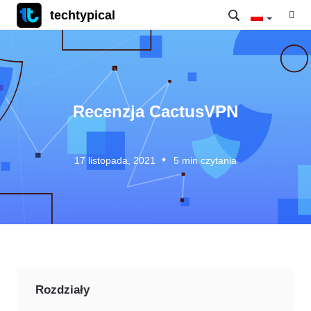
techtypical
Recenzja CactusVPN
17 listopada, 2021
5
min czytania
Rozdziały