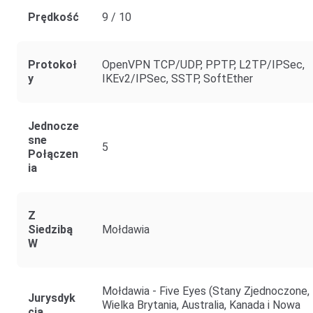
Prędkość
9 / 10
Protokoł
OpenVPN TCP/UDP, PPTP, L2TP/IPSec,
Y
IKEv2/IPSec, SSTP, SoftEther
Jednocze
Sne
5
Połączen
Ia
Z
Siedzibą
Mołdawia
W
Mołdawia - Five Eyes (Stany Zjednoczone,
Jurysdyk
Wielka Brytania, Australia, Kanada i Nowa
Cja