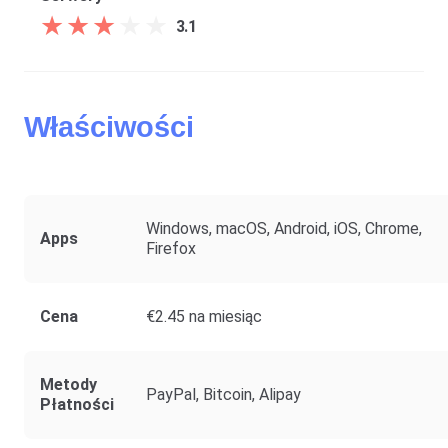
★
★
★
★
★
★
★
★
★
★
3.1
Właściwości
Windows, macOS, Android, iOS, Chrome,
Apps
Firefox
Cena
€2.45 na miesiąc
Metody
PayPal, Bitcoin, Alipay
Płatności