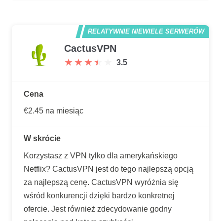
RELATYWNIE NIEWIELE SERWERÓW
CactusVPN
★
★
★
★
★
★
★
★
★
★
3.5
Cena
€2.45 na miesiąc
W skrócie
Korzystasz z VPN tylko dla amerykańskiego
Netflix? CactusVPN jest do tego najlepszą opcją
za najlepszą cenę. CactusVPN wyróżnia się
wśród konkurencji dzięki bardzo konkretnej
ofercie. Jest również zdecydowanie godny