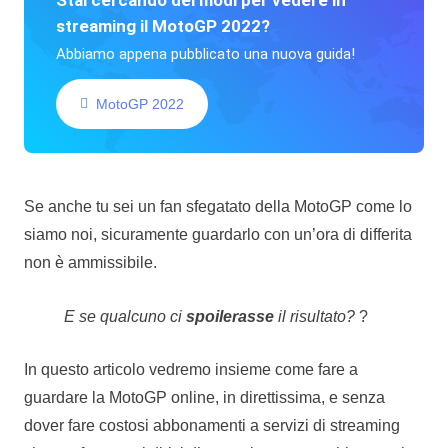
Stai cercando dei modi per vedere in
streaming il MotoGP 2022?
Abbiamo appena pubblicato una nuova guida!
MotoGP 2022
Se anche tu sei un fan sfegatato della MotoGP come lo
siamo noi, sicuramente guardarlo con un’ora di differita
non è ammissibile.
E se qualcuno ci
spoilerasse
il risultato?
?
In questo articolo vedremo insieme come fare a
guardare la MotoGP online, in direttissima, e senza
dover fare costosi abbonamenti a servizi di streaming