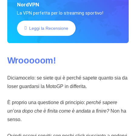
NordVPN
La VPN perfetta per lo streaming sportivo!
Leggi la Recensione
Wrooooom!
Diciamocelo: se siete qui è perché sapete quanto sia da
loser guardarsi la MotoGP in differita.
È proprio una questione di principio:
perché sapere
un’ora dopo che è finita come è andata a finire?
Non ha
senso.
Quindi eccovi serviti: con pochi click riuscirete a godervi